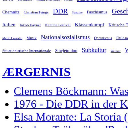
Gesch
DDR
Chemnitz
Faschismus
Christian Frings
Fanzine
Italien
Klassenkampf
Kritische 
Jakob Hayner
Kantine Festival
Nationalsozialismus
Musik
Operaismus
Philos
Mario Cravallo
Subkultur
W
Sowjetunion
Situationistische Internationale
Weimar
ÆRGERNIS
Clemens Böckmann: Was 
1976 - Die DDR in der K
Elsa Morante: La Storia 