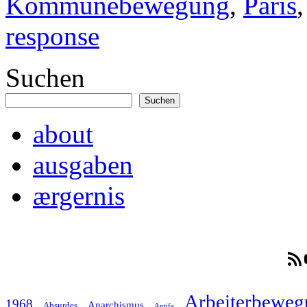
Kommunebewegung
,
Paris
response
Suchen
Suchen
about
ausgaben
ærgernis
RSS-F
Arbeiterbeweg
1968
Anarchismus
Absurdes
Antifa