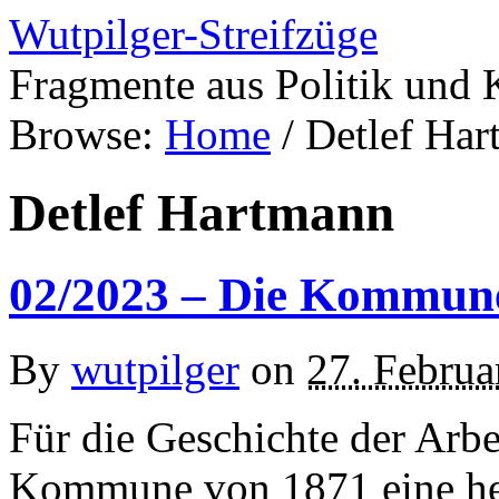
Wutpilger-Streifzüge
Fragmente aus Politik und 
Browse:
Home
/
Detlef Ha
Detlef Hartmann
02/2023 – Die Kommun
By
wutpilger
on
27. Februa
Für die Geschichte der Arb
Kommune von 1871 eine her