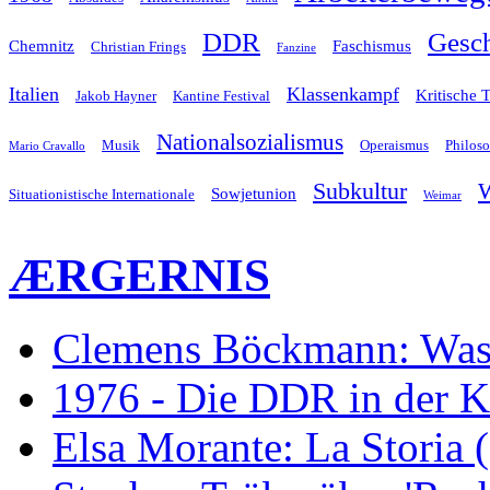
Gesch
DDR
Chemnitz
Faschismus
Christian Frings
Fanzine
Italien
Klassenkampf
Kritische 
Jakob Hayner
Kantine Festival
Nationalsozialismus
Musik
Operaismus
Philos
Mario Cravallo
Subkultur
W
Sowjetunion
Situationistische Internationale
Weimar
ÆRGERNIS
Clemens Böckmann: Was 
1976 - Die DDR in der K
Elsa Morante: La Storia 