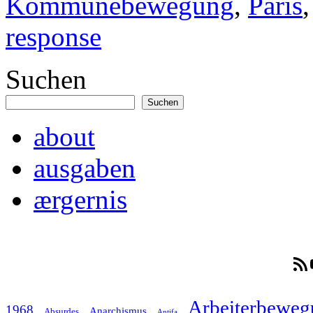
Kommunebewegung
,
Paris
response
Suchen
Suchen
about
ausgaben
ærgernis
RSS-F
Arbeiterbeweg
1968
Anarchismus
Absurdes
Antifa