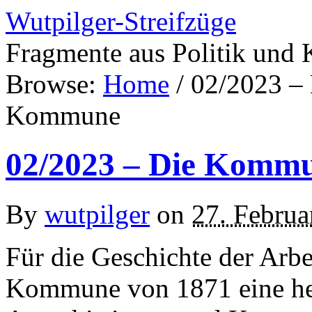
Wutpilger-Streifzüge
Fragmente aus Politik und 
Browse:
Home
/
02/2023 –
Kommune
02/2023 – Die Komm
By
wutpilger
on
27. Februa
Für die Geschichte der Arb
Kommune von 1871 eine her