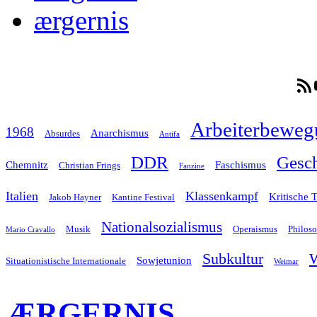
ærgernis
RSS-F
Arbeiterbeweg
1968
Anarchismus
Absurdes
Antifa
Gesch
DDR
Chemnitz
Faschismus
Christian Frings
Fanzine
Italien
Klassenkampf
Kritische 
Jakob Hayner
Kantine Festival
Nationalsozialismus
Musik
Operaismus
Philos
Mario Cravallo
Subkultur
W
Sowjetunion
Situationistische Internationale
Weimar
ÆRGERNIS