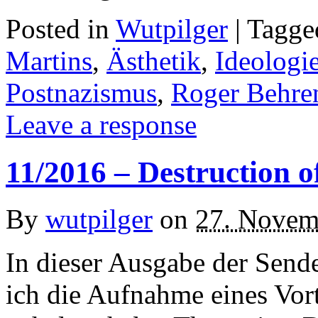
Posted in
Wutpilger
| Tagg
Martins
,
Ästhetik
,
Ideologie
Postnazismus
,
Roger Behre
Leave a response
11/2016 – Destruction 
By
wutpilger
on
27. Novem
In dieser Ausgabe der Send
ich die Aufnahme eines Vort