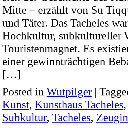
Mitte – erzählt von Su Tiq
und Täter. Das Tacheles war 
Hochkultur, subkultureller 
Touristenmagnet. Es existie
einer gewinnträchtigen Be
[…]
Posted in
Wutpilger
| Tagg
Kunst
,
Kunsthaus Tacheles
Subkultur
,
Tacheles
,
Zeugin