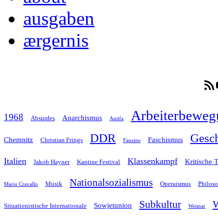
ausgaben
ærgernis
RSS-F
Arbeiterbeweg
1968
Anarchismus
Absurdes
Antifa
Gesch
DDR
Chemnitz
Faschismus
Christian Frings
Fanzine
Italien
Klassenkampf
Kritische 
Jakob Hayner
Kantine Festival
Nationalsozialismus
Musik
Operaismus
Philos
Mario Cravallo
Subkultur
W
Sowjetunion
Situationistische Internationale
Weimar