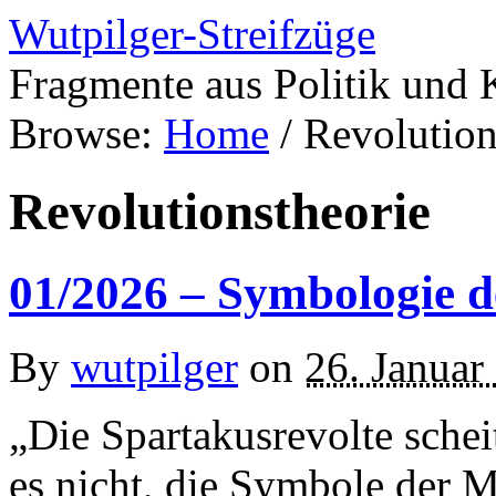
Wutpilger-Streifzüge
Fragmente aus Politik und 
Browse:
Home
/
Revolution
Revolutionstheorie
01/2026 – Symbologie d
By
wutpilger
on
26. Januar
„Die Spartakusrevolte schei
es nicht, die Symbole der M