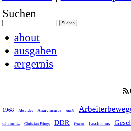
Suchen
Suchen
about
ausgaben
ærgernis
RSS-F
Arbeiterbeweg
1968
Anarchismus
Absurdes
Antifa
Gesch
DDR
Chemnitz
Faschismus
Christian Frings
Fanzine