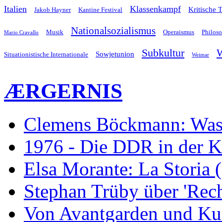
Italien
Klassenkampf
Kritische 
Jakob Hayner
Kantine Festival
Nationalsozialismus
Musik
Operaismus
Philos
Mario Cravallo
Subkultur
W
Sowjetunion
Situationistische Internationale
Weimar
ÆRGERNIS
Clemens Böckmann: Was 
1976 - Die DDR in der K
Elsa Morante: La Storia 
Stephan Trüby über 'Rec
Von Avantgarden und Ku