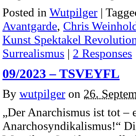
Posted in
Wutpilger
| Tagg
Avantgarde
,
Chris Weinhol
Kunst Spektakel Revolutio
Surrealismus
|
2 Responses
09/2023 – TSVEYFL
By
wutpilger
on
26. Septe
„Der Anarchismus ist tot – e
Anarchosyndikalismus!“ Di