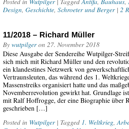
Posted in
Wutpilger
| Tagged
Antifa
,
Bauhaus
,
Design
,
Geschichte
,
Schroeter und Berger
|
2 
11/2018 – Richard Müller
By
wutpilger
on
27. November 2018
Diese Ausgabe der Sendereihe Wutpilger-Streif
sich mich mit Richard Müller und den revolut
ein klandestines Netzwerk von gewerkschaftlic
Vertraunsleuten, das während des 1. Weltkriege
Massenstreiks organisiert hatte und das maßgeb
Novemberrevolution gewirkt hat. Grundlage ist
mit Ralf Hoffrogge, der eine Biographie über 
geschrieben […]
Posted in
Wutpilger
| Tagged
1. Weltkrieg
,
Arb