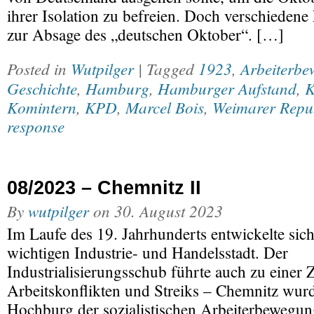
ihrer Isolation zu befreien. Doch verschiedene
zur Absage des „deutschen Oktober“. […]
Posted in
Wutpilger
| Tagged
1923
,
Arbeiterb
Geschichte
,
Hamburg
,
Hamburger Aufstand
,
K
Komintern
,
KPD
,
Marcel Bois
,
Weimarer Repu
response
08/2023 – Chemnitz II
By
wutpilger
on
30. August 2023
Im Laufe des 19. Jahrhunderts entwickelte sic
wichtigen Industrie- und Handelsstadt. Der
Industrialisierungsschub führte auch zu eine
Arbeitskonflikten und Streiks – Chemnitz wurd
Hochburg der sozialistischen Arbeiterbewegu