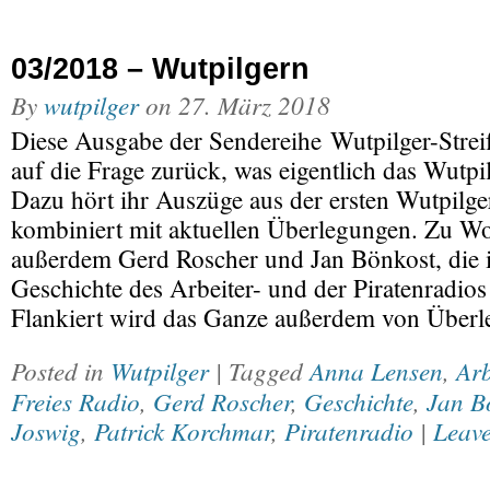
03/2018 – Wutpilgern
By
wutpilger
on
27. März 2018
Diese Ausgabe der Sendereihe Wutpilger-Strei
auf die Frage zurück, was eigentlich das Wutpi
Dazu hört ihr Auszüge aus der ersten Wutpilg
kombiniert mit aktuellen Überlegungen. Zu 
außerdem Gerd Roscher und Jan Bönkost, die i
Geschichte des Arbeiter- und der Piratenradios
Flankiert wird das Ganze außerdem von Über
Posted in
Wutpilger
| Tagged
Anna Lensen
,
Ar
Freies Radio
,
Gerd Roscher
,
Geschichte
,
Jan B
Joswig
,
Patrick Korchmar
,
Piratenradio
|
Leave