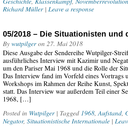
Geschichte
,
Klassenkampf
,
Novemberrevolutio
Richard Müller
|
Leave a response
05/2018 – Die Situationisten und 
By
wutpilger
on
27. Mai 2018
Diese Ausgabe der Sendereihe Wutpilger-Streif
ausführliches Interview mit Kazimir und Negat
um den Pariser Mai 1968 und die Rolle der Situ
Das Interview fand im Vorfeld eines Vortrags 
Workshops im Rahmen der Reihe Kunst, Spekt
statt. Das Interview war außerdem Teil einer S
1968, […]
Posted in
Wutpilger
| Tagged
1968
,
Aufstand
,
G
Negator
,
Situationistische Internationale
|
Leav