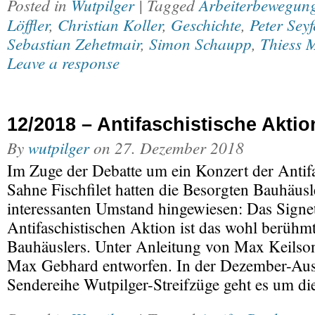
Posted in
Wutpilger
| Tagged
Arbeiterbewegun
Löffler
,
Christian Koller
,
Geschichte
,
Peter Seyf
Sebastian Zehetmair
,
Simon Schaupp
,
Thiess 
Leave a response
12/2018 – Antifaschistische Aktio
By
wutpilger
on
27. Dezember 2018
Im Zuge der Debatte um ein Konzert der Anti
Sahne Fischfilet hatten die Besorgten Bauhäusl
interessanten Umstand hingewiesen: Das Signe
Antifaschistischen Aktion ist das wohl berühm
Bauhäuslers. Unter Anleitung von Max Keilso
Max Gebhard entworfen. In der Dezember-Aus
Sendereihe Wutpilger-Streifzüge geht es um d