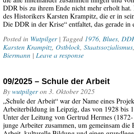
DDR bis zu ihrem Ende nicht mehr erholt hat. 
des Historikers Karsten Krampitz, die er in s
Die DDR in der Krise“ entfaltet, das gerade in
Posted in
Wutpilger
| Tagged
1976
,
Blues
,
DD
Karsten Krampitz
,
Ostblock
,
Staatssozialismus
Biermann
|
Leave a response
09/2025 – Schule der Arbeit
By
wutpilger
on
3. Oktober 2025
„Schule der Arbeit“ war der Name eines Projek
Arbeiterbildung in Leipzig, das von 1928 bis 1
Unter der Leitung von Gertrud Hermes (1872-1
junge Arbeiter zusammen, um gemeinsam die 
Arbeit, kulturelle Bildung und einen grundleg