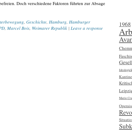
 befreien. Doch verschiedene Faktoren führten zur Absage
iterbewegung
,
Geschichte
,
Hamburg
,
Hamburger
1968
PD
,
Marcel Bois
,
Weimarer Republik
|
Leave a response
Arb
Avan
Chemn
Faschi
Gesell
Ideologiek
Kantine
Kritis
Leipzi
Mario Cra
Operai
Revo
Situatio
Subk