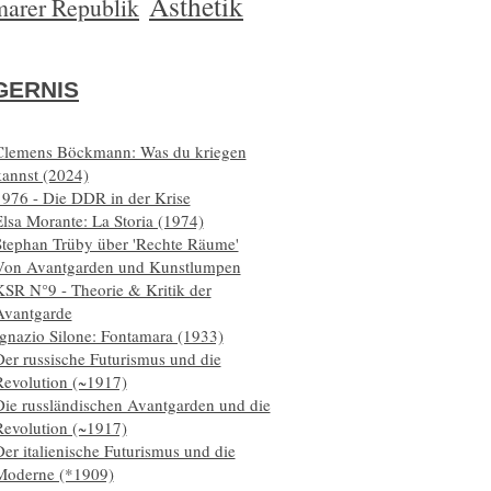
Ästhetik
arer Republik
ERNIS
Clemens Böckmann: Was du kriegen
kannst (2024)
1976 - Die DDR in der Krise
lsa Morante: La Storia (1974)
Stephan Trüby über 'Rechte Räume'
Von Avantgarden und Kunstlumpen
KSR N°9 - Theorie & Kritik der
Avantgarde
Ignazio Silone: Fontamara (1933)
er russische Futurismus und die
Revolution (~1917)
Die russländischen Avantgarden und die
Revolution (~1917)
er italienische Futurismus und die
Moderne (*1909)