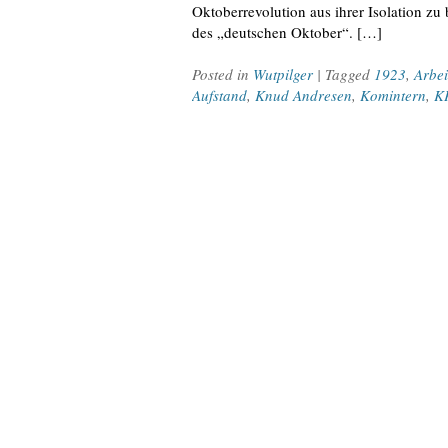
Oktoberrevolution aus ihrer Isolation zu
des „deutschen Oktober“. […]
Posted in
Wutpilger
| Tagged
1923
,
Arbe
Aufstand
,
Knud Andresen
,
Komintern
,
K