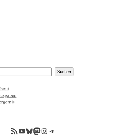
n
Suchen
about
ausgaben
ærgernis
RSS-Feed
YouTube
Bluesky
Mastodon
Instagram
Telegram