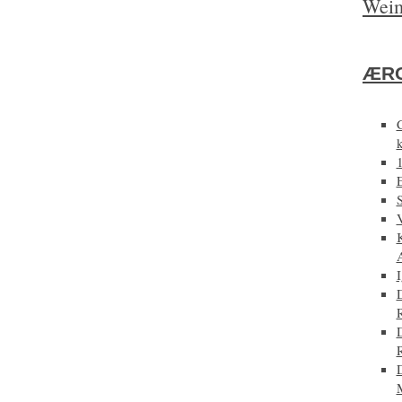
Weim
ÆRG
E
D
D