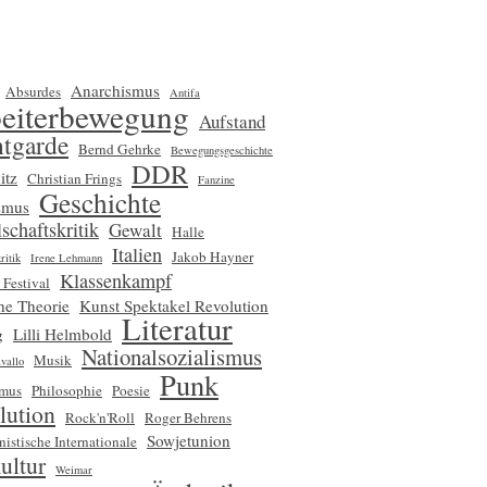
Anarchismus
Absurdes
Antifa
eiterbewegung
Aufstand
tgarde
Bernd Gehrke
Bewegungsgeschichte
DDR
itz
Christian Frings
Fanzine
Geschichte
smus
schaftskritik
Gewalt
Halle
Italien
Jakob Hayner
ritik
Irene Lehmann
Klassenkampf
 Festival
che Theorie
Kunst Spektakel Revolution
Literatur
g
Lilli Helmbold
Nationalsozialismus
Musik
vallo
Punk
smus
Philosophie
Poesie
lution
Rock'n'Roll
Roger Behrens
Sowjetunion
nistische Internationale
ultur
Weimar