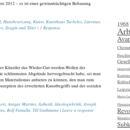
bis 2012 – es ist einer gewinnträchtigen Bebauung
R
,
Hausbesetzung
,
Kunst
,
Kunsthaus Tacheles
,
Literatur
,
1968
es
,
Zeugin und Täter
|
1 Response
Arb
Avan
Chemn
Faschi
Gesell
rer Künstler das Wieder-Gut-werden-Wollen der
Ideologiek
die schlimmsten Abgründe hervorgebracht habe, sei man
Kantine
 vom Materialismus anbieten zu können, den man zum
Kritis
onzeption des erweiterten Kunstbegriffs und der sozialen
Leipzi
Mario Cra
ert
,
Ansgar Martins
,
Ästhetik
,
Ideologiekritik
,
Joseph
Operai
Revo
ens
,
Rolf Famulla
,
Till Gathmann
|
Leave a response
Situatio
Subk