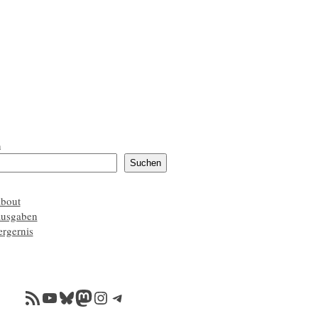
n
Suchen
about
ausgaben
ærgernis
RSS-Feed
YouTube
Bluesky
Mastodon
Instagram
Telegram