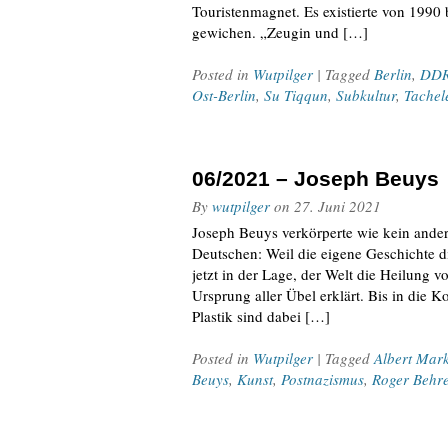
Touristenmagnet. Es existierte von 1990 
gewichen. „Zeugin und […]
Posted in
Wutpilger
| Tagged
Berlin
,
DD
Ost-Berlin
,
Su Tiqqun
,
Subkultur
,
Tachel
06/2021 – Joseph Beuys
By
wutpilger
on
27. Juni 2021
Joseph Beuys verkörperte wie kein ande
Deutschen: Weil die eigene Geschichte 
jetzt in der Lage, der Welt die Heilung
Ursprung aller Übel erklärt. Bis in die K
Plastik sind dabei […]
Posted in
Wutpilger
| Tagged
Albert Mark
Beuys
,
Kunst
,
Postnazismus
,
Roger Behr