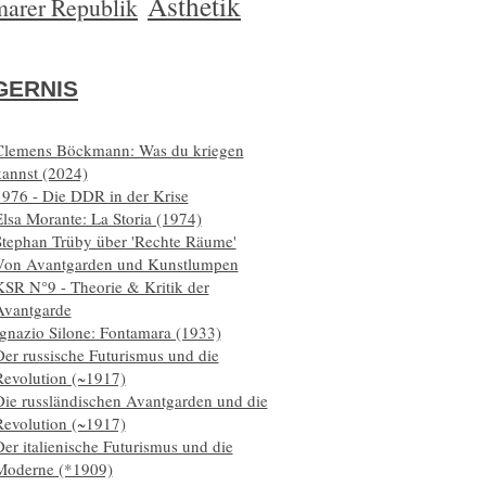
Ästhetik
arer Republik
ERNIS
Clemens Böckmann: Was du kriegen
kannst (2024)
1976 - Die DDR in der Krise
lsa Morante: La Storia (1974)
Stephan Trüby über 'Rechte Räume'
Von Avantgarden und Kunstlumpen
KSR N°9 - Theorie & Kritik der
Avantgarde
Ignazio Silone: Fontamara (1933)
er russische Futurismus und die
Revolution (~1917)
Die russländischen Avantgarden und die
Revolution (~1917)
er italienische Futurismus und die
Moderne (*1909)