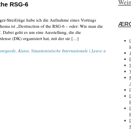
Weim
 the RSG-6
ger-Streifzüge habe ich die Aufnahme eines Vortrags
ÆRG
Thema ist „Destruction of the RSG-6 – oder: Wie man die
“. Dabei geht es um eine Ausstellung, die die
Odense (DK) organisiert hat, mit der sie […]
antgarde
,
Kunst
,
Situationistische Internationale
|
Leave a
E
D
D