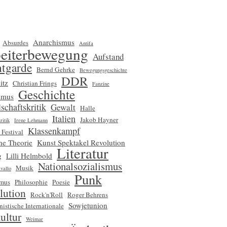
Anarchismus
Absurdes
Antifa
eiterbewegung
Aufstand
tgarde
Bernd Gehrke
Bewegungsgeschichte
DDR
itz
Christian Frings
Fanzine
Geschichte
smus
schaftskritik
Gewalt
Halle
Italien
Jakob Hayner
ritik
Irene Lehmann
Klassenkampf
 Festival
che Theorie
Kunst Spektakel Revolution
Literatur
g
Lilli Helmbold
Nationalsozialismus
Musik
vallo
Punk
smus
Philosophie
Poesie
lution
Rock'n'Roll
Roger Behrens
Sowjetunion
nistische Internationale
ultur
Weimar