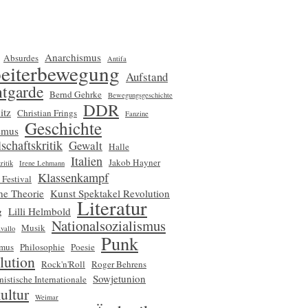
Anarchismus
Absurdes
Antifa
eiterbewegung
Aufstand
tgarde
Bernd Gehrke
Bewegungsgeschichte
DDR
itz
Christian Frings
Fanzine
Geschichte
smus
schaftskritik
Gewalt
Halle
Italien
Jakob Hayner
ritik
Irene Lehmann
Klassenkampf
 Festival
che Theorie
Kunst Spektakel Revolution
Literatur
g
Lilli Helmbold
Nationalsozialismus
Musik
vallo
Punk
smus
Philosophie
Poesie
lution
Rock'n'Roll
Roger Behrens
Sowjetunion
nistische Internationale
ultur
Weimar