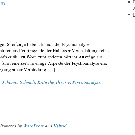
nse
A
E
e
ger-Streifzüge habe ich mich der Psychoanalyse
oren und Vortragende der Hallenser Veranstaltungsreihe
aftskritik“ zu Wort, zum anderen hört ihr Auszüge aus
ührt einerseits in einige Aspekte der Psychoanalyse ein,
erlegungen zur Verbindung […]
,
Johanna Schmidt
,
Kritische Theorie
,
Psychoanalyse
,
Powered by
WordPress
and
Hybrid
.