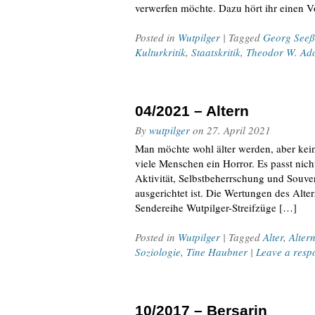
verwerfen möchte. Dazu hört ihr einen V
Posted in
Wutpilger
| Tagged
Georg Seeß
Kulturkritik
,
Staatskritik
,
Theodor W. Ad
04/2021 – Altern
By
wutpilger
on
27. April 2021
Man möchte wohl älter werden, aber keiner 
viele Menschen ein Horror. Es passt nich
Aktivität, Selbstbeherrschung und Souverä
ausgerichtet ist. Die Wertungen des Alte
Sendereihe Wutpilger-Streifzüge […]
Posted in
Wutpilger
| Tagged
Alter
,
Alter
Soziologie
,
Tine Haubner
|
Leave a resp
10/2017 – Bersarin