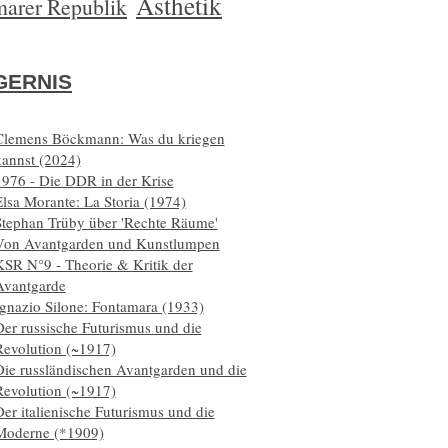
Ästhetik
arer Republik
ERNIS
Clemens Böckmann: Was du kriegen
kannst (2024)
1976 - Die DDR in der Krise
lsa Morante: La Storia (1974)
Stephan Trüby über 'Rechte Räume'
Von Avantgarden und Kunstlumpen
KSR N°9 - Theorie & Kritik der
Avantgarde
Ignazio Silone: Fontamara (1933)
er russische Futurismus und die
Revolution (~1917)
Die russländischen Avantgarden und die
Revolution (~1917)
er italienische Futurismus und die
Moderne (*1909)