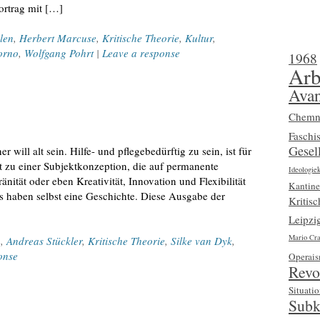
ortrag mit […]
len
,
Herbert Marcuse
,
Kritische Theorie
,
Kultur
,
orno
,
Wolfgang Pohrt
|
Leave a response
1968
Arb
Avan
Chemn
Faschi
Gesell
will alt sein. Hilfe- und pflegebedürftig zu sein, ist für
t zu einer Subjektkonzeption, die auf permanente
Ideologiek
nität oder eben Kreativität, Innovation und Flexibilität
Kantine
rs haben selbst eine Geschichte. Diese Ausgabe der
Kritis
Leipzi
Mario Cra
n
,
Andreas Stückler
,
Kritische Theorie
,
Silke van Dyk
,
onse
Operai
Revo
Situatio
Subk