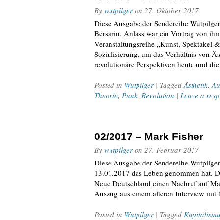
By
wutpilger
on
27. Oktober 2017
Diese Ausgabe der Sendereihe Wutpilger-S
Bersarin. Anlass war ein Vortrag von ih
Veranstaltungsreihe „Kunst, Spektakel &
Sozialisierung, um das Verhältnis von Äs
revolutionäre Perspektiven heute und di
Posted in
Wutpilger
| Tagged
Ästhetik
,
Au
Theorie
,
Punk
,
Revolution
|
Leave a res
02/2017 – Mark Fisher
By
wutpilger
on
27. Februar 2017
Diese Ausgabe der Sendereihe Wutpilger-
13.01.2017 das Leben genommen hat. Daz
Neue Deutschland einen Nachruf auf Mar
Auszug aus einem älteren Interview mit 
Posted in
Wutpilger
| Tagged
Kapitalismu