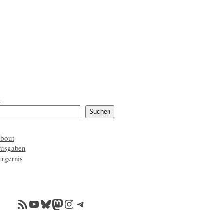
n
Suchen
about
ausgaben
ærgernis
RSS-Feed
YouTube
Bluesky
Mastodon
Instagram
Telegram