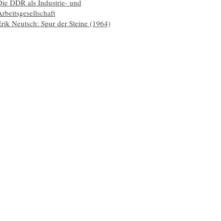
Die DDR als Industrie- und
rbeitsgesellschaft
rik Neutsch: Spur der Steine (1964)