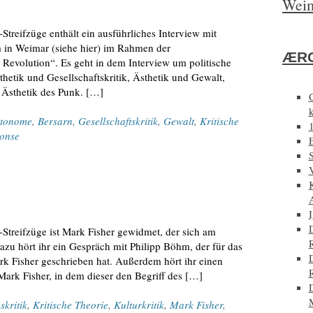
Weim
treifzüge enthält ein ausführliches Interview mit
m in Weimar (siehe hier) im Rahmen der
ÆRG
 Revolution“. Es geht in dem Interview um politische
thetik und Gesellschaftskritik, Ästhetik und Gewalt,
e Ästhetik des Punk. […]
tonome
,
Bersarn
,
Gesellschaftskritik
,
Gewalt
,
Kritische
ponse
E
D
Streifzüge ist Mark Fisher gewidmet, der sich am
u hört ihr ein Gespräch mit Philipp Böhm, der für das
k Fisher geschrieben hat. Außerdem hört ihr einen
Mark Fisher, in dem dieser den Begriff des […]
D
skritik
,
Kritische Theorie
,
Kulturkritik
,
Mark Fisher
,