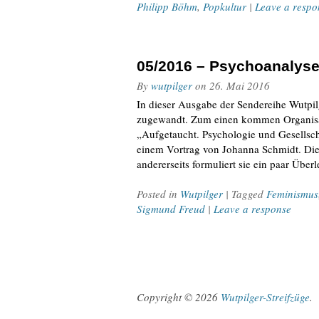
Philipp Böhm
,
Popkultur
|
Leave a respo
05/2016 – Psychoanalys
By
wutpilger
on
26. Mai 2016
In dieser Ausgabe der Sendereihe Wutpil
zugewandt. Zum einen kommen Organisat
„Aufgetaucht. Psychologie und Gesellsch
einem Vortrag von Johanna Schmidt. Die f
andererseits formuliert sie ein paar Üb
Posted in
Wutpilger
| Tagged
Feminismus
Sigmund Freud
|
Leave a response
Copyright © 2026
Wutpilger-Streifzüge
.