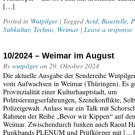
[…]
Posted in
Wutpilger
| Tagged
Acid
,
Baustelle
,
P
Subkultur
,
Techno
,
Weimar
|
Leave a response
10/2024 – Weimar im August
By
wutpilger
on
29. Oktober 2024
Die aktuelle Ausgabe der Sendereihe Wutpilger
vom Aufwachsen in Weimar (Thüringen). Es g
Provinzialität einer Kulturhauptstadt, um
Politisierungserfahrungen, Szenekonflikte, Se
Polizeigewalt. Anlass war ein Talk mit Schor
Rahmen der Reihe „Bevor wir Kippen“ auf de
Weimar. Zwischendurch funken auch Raoul H
Punkbands PLENUM und Prüfkörper mit […]