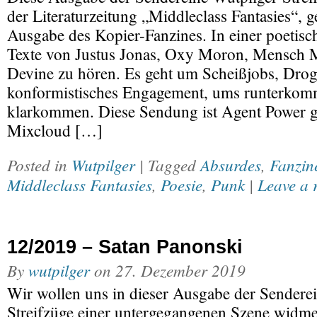
der Literaturzeitung „Middleclass Fantasies“, g
Ausgabe des Kopier-Fanzines. In einer poetis
Texte von Justus Jonas, Oxy Moron, Mensch 
Devine zu hören. Es geht um Scheißjobs, Dr
konformistisches Engagement, ums runterko
klarkommen. Diese Sendung ist Agent Power g
Mixcloud […]
Posted in
Wutpilger
| Tagged
Absurdes
,
Fanzin
Middleclass Fantasies
,
Poesie
,
Punk
|
Leave a 
12/2019 – Satan Panonski
By
wutpilger
on
27. Dezember 2019
Wir wollen uns in dieser Ausgabe der Sendere
Streifzüge einer untergegangenen Szene widm