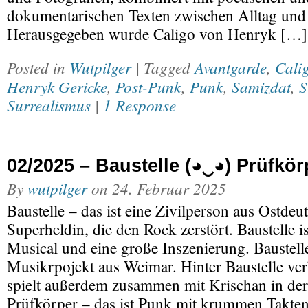
dokumentarischen Texten zwischen Alltag und
Herausgegeben wurde Caligo von Henryk […]
Posted in
Wutpilger
| Tagged
Avantgarde
,
Cali
Henryk Gericke
,
Post-Punk
,
Punk
,
Samizdat
,
S
Surrealismus
|
1 Response
02/2025 – Baustelle (◕‿◕) Prüfkör
By
wutpilger
on
24. Februar 2025
Baustelle – das ist eine Zivilperson aus Ostdeu
Superheldin, die den Rock zerstört. Baustelle 
Musical und eine große Inszenierung. Baustelle
Musikrpojekt aus Weimar. Hinter Baustelle verb
spielt außerdem zusammen mit Krischan in der
Prüfkörper – das ist Punk mit krummen Takte