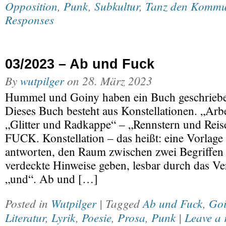
Opposition
,
Punk
,
Subkultur
,
Tanz den Kommu
Responses
03/2023 – Ab und Fuck
By
wutpilger
on
28. März 2023
Hummel und Goiny haben ein Buch geschrieb
Dieses Buch besteht aus Konstellationen. „Arbe
„Glitter und Radkappe“ – „Rennstern und Re
FUCK. Konstellation – das heißt: eine Vorlage
antworten, den Raum zwischen zwei Begriffen
verdeckte Hinweise geben, lesbar durch das V
„und“. Ab und […]
Posted in
Wutpilger
| Tagged
Ab und Fuck
,
Goi
Literatur
,
Lyrik
,
Poesie
,
Prosa
,
Punk
|
Leave a 