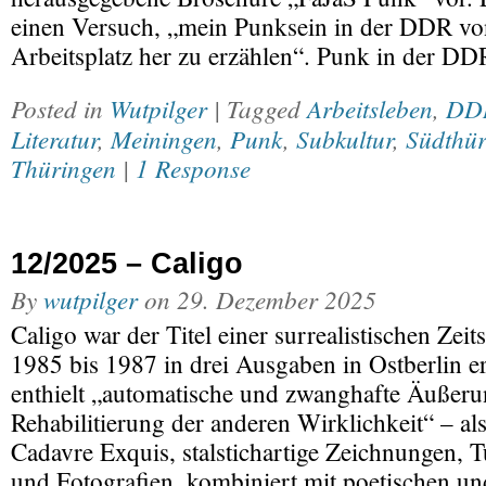
einen Versuch, „mein Punksein in der DDR v
Arbeitsplatz her zu erzählen“. Punk in der D
Posted in
Wutpilger
| Tagged
Arbeitsleben
,
DD
Literatur
,
Meiningen
,
Punk
,
Subkultur
,
Südthür
Thüringen
|
1 Response
12/2025 – Caligo
By
wutpilger
on
29. Dezember 2025
Caligo war der Titel einer surrealistischen Zeits
1985 bis 1987 in drei Ausgaben in Ostberlin er
enthielt „automatische und zwanghafte Äußeru
Rehabilitierung der anderen Wirklichkeit“ – al
Cadavre Exquis, stalstichartige Zeichnungen,
und Fotografien, kombiniert mit poetischen un