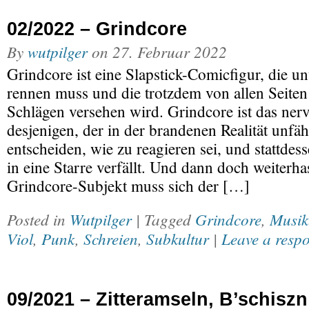
02/2022 – Grindcore
By
wutpilger
on
27. Februar 2022
Grindcore ist eine Slapstick-Comicfigur, die u
rennen muss und die trotzdem von allen Seiten 
Schlägen versehen wird. Grindcore ist das nerv
desjenigen, der in der brandenen Realität unfähi
entscheiden, wie zu reagieren sei, und stattde
in eine Starre verfällt. Und dann doch weiterha
Grindcore-Subjekt muss sich der […]
Posted in
Wutpilger
| Tagged
Grindcore
,
Musik
Viol
,
Punk
,
Schreien
,
Subkultur
|
Leave a resp
09/2021 – Zitteramseln, B’schiszn