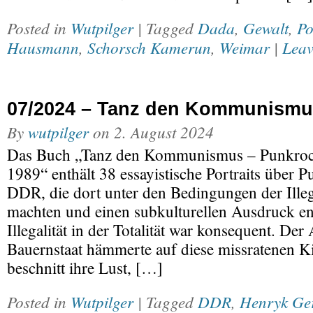
Posted in
Wutpilger
| Tagged
Dada
,
Gewalt
,
Po
Hausmann
,
Schorsch Kamerun
,
Weimar
|
Leav
07/2024 – Tanz den Kommunismu
By
wutpilger
on
2. August 2024
Das Buch „Tanz den Kommunismus – Punkro
1989“ enthält 38 essayistische Portraits über 
DDR, die dort unter den Bedingungen der Illeg
machten und einen subkulturellen Ausdruck en
Illegalität in der Totalität war konsequent. Der
Bauernstaat hämmerte auf diese missratenen K
beschnitt ihre Lust, […]
Posted in
Wutpilger
| Tagged
DDR
,
Henryk Ger