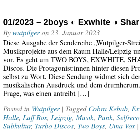
01/2023 – 2boys ◐ Exwhite ◑ Shar
By
wutpilger
on
23. Januar 2023
Diese Ausgabe der Sendereihe „Wutpilger-Streif
Musikprojekte aus dem Raum Halle/Leipzig un
vor. Es geht um TWO BOYS, EXWHITE, SH
Discos. Die Protagonist:innen hinter diesen 
selbst zu Wort. Diese Sendung widmet sich d
musikalischen Ausdruck und dem drumherum. 
Frage, was einen antreibt […]
Posted in
Wutpilger
| Tagged
Cobra Kebab
,
Ex
Halle
,
Laff Box
,
Leipzig
,
Musik
,
Punk
,
Selfrec
Subkultur
,
Turbo Discos
,
Two Boys
,
Uma Vox