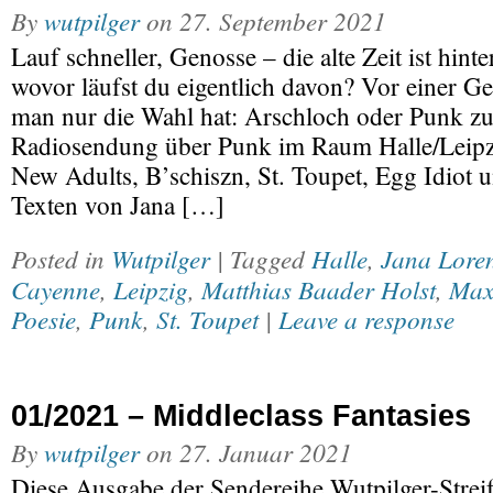
By
wutpilger
on
27. September 2021
Lauf schneller, Genosse – die alte Zeit ist hinte
wovor läufst du eigentlich davon? Vor einer Ge
man nur die Wahl hat: Arschloch oder Punk zu
Radiosendung über Punk im Raum Halle/Leipzig
New Adults, B’schiszn, St. Toupet, Egg Idiot u
Texten von Jana […]
Posted in
Wutpilger
| Tagged
Halle
,
Jana Lore
Cayenne
,
Leipzig
,
Matthias Baader Holst
,
Max
Poesie
,
Punk
,
St. Toupet
|
Leave a response
01/2021 – Middleclass Fantasies
By
wutpilger
on
27. Januar 2021
Diese Ausgabe der Sendereihe Wutpilger-Strei