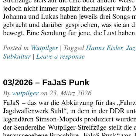
jedoch nicht immer explizit thematisiert wird: 
Johanna und Lukas haben jeweils drei Songs m
gebracht und darüber gesprochen, was sie an d
bewegt. Eine Sendung für jene, die Lust habe
Posted in
Wutpilger
| Tagged
Hanns Eisler
,
Jaz
Subkultur
|
Leave a response
03/2026 – FaJaS Punk
By
wutpilger
on
23. März 2026
FaJaS – das war die Abkürzung für das „Fahr
Jagdwaffenwerk Suhl“, in dem in der DDR unt
legendären Simson-Mopeds produziert wurden
der Sendereihe Wutpilger-Streifzüge stellt di
herausgegebene Broschüre „FaJaS Punk“ vor. 