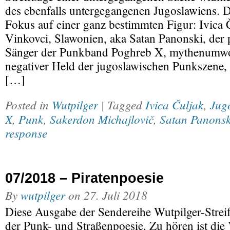
des ebenfalls untergegangenen Jugoslawiens. Da
Fokus auf einer ganz bestimmten Figur: Ivica 
Vinkovci, Slawonien, aka Satan Panonski, der 
Sänger der Punkband Poghreb X, mythenumwo
negativer Held der jugoslawischen Punkszene,
[…]
Posted in
Wutpilger
| Tagged
Ivica Čuljak
,
Jug
X
,
Punk
,
Sakerdon Michajlovič
,
Satan Panonsk
response
07/2018 – Piratenpoesie
By
wutpilger
on
27. Juli 2018
Diese Ausgabe der Sendereihe Wutpilger-Strei
der Punk- und Straßenpoesie. Zu hören ist die