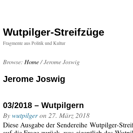
Wutpilger-Streifzüge
Fragmente aus Politik und Kultur
Browse:
Home
/
Jerome Joswig
Jerome Joswig
03/2018 – Wutpilgern
By
wutpilger
on
27. März 2018
Diese Ausgabe der Sendereihe Wutpilger-Strei
auf die Frage zurück, was eigentlich das Wutpi