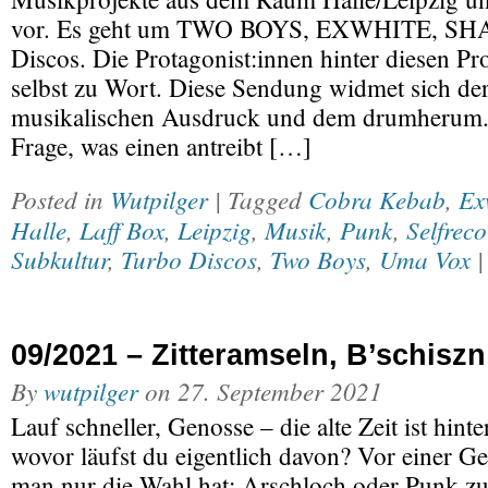
vor. Es geht um TWO BOYS, EXWHITE, SH
Discos. Die Protagonist:innen hinter diesen 
selbst zu Wort. Diese Sendung widmet sich d
musikalischen Ausdruck und dem drumherum. 
Frage, was einen antreibt […]
Posted in
Wutpilger
| Tagged
Cobra Kebab
,
Ex
Halle
,
Laff Box
,
Leipzig
,
Musik
,
Punk
,
Selfrec
Subkultur
,
Turbo Discos
,
Two Boys
,
Uma Vox
09/2021 – Zitteramseln, B’schiszn
By
wutpilger
on
27. September 2021
Lauf schneller, Genosse – die alte Zeit ist hinte
wovor läufst du eigentlich davon? Vor einer Ge
man nur die Wahl hat: Arschloch oder Punk zu