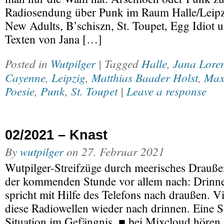
Radiosendung über Punk im Raum Halle/Leipzig
New Adults, B’schiszn, St. Toupet, Egg Idiot u
Texten von Jana […]
Posted in
Wutpilger
| Tagged
Halle
,
Jana Lore
Cayenne
,
Leipzig
,
Matthias Baader Holst
,
Max
Poesie
,
Punk
,
St. Toupet
|
Leave a response
02/2021 – Knast
By
wutpilger
on
27. Februar 2021
Wutpilger-Streifzüge durch meerisches Drauße
der kommenden Stunde vor allem nach: Drinne
spricht mit Hilfe des Telefons nach draußen. Vi
diese Radiowellen wieder nach drinnen. Eine 
Situation im Gefängnis. ■ bei Mixcloud hören 