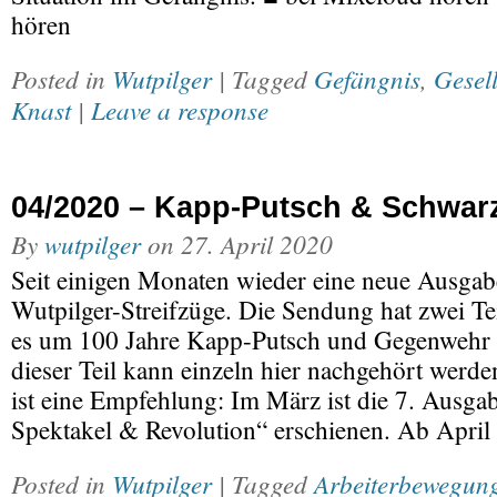
hören
Posted in
Wutpilger
| Tagged
Gefängnis
,
Gesell
Knast
|
Leave a response
04/2020 – Kapp-Putsch & Schwar
By
wutpilger
on
27. April 2020
Seit einigen Monaten wieder eine neue Ausgab
Wutpilger-Streifzüge. Die Sendung hat zwei Te
es um 100 Jahre Kapp-Putsch und Gegenwehr i
dieser Teil kann einzeln hier nachgehört werden
ist eine Empfehlung: Im März ist die 7. Ausga
Spektakel & Revolution“ erschienen. Ab April
Posted in
Wutpilger
| Tagged
Arbeiterbewegun