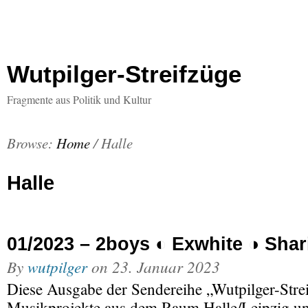
Wutpilger-Streifzüge
Fragmente aus Politik und Kultur
Browse:
Home
/
Halle
Halle
01/2023 – 2boys ◐ Exwhite ◑ Shar
By
wutpilger
on
23. Januar 2023
Diese Ausgabe der Sendereihe „Wutpilger-Streif
Musikprojekte aus dem Raum Halle/Leipzig un