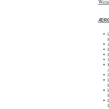
Weim
ÆRG
E
D
D