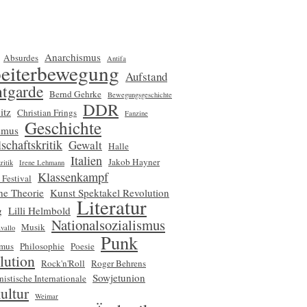
Anarchismus
Absurdes
Antifa
eiterbewegung
Aufstand
tgarde
Bernd Gehrke
Bewegungsgeschichte
DDR
itz
Christian Frings
Fanzine
Geschichte
smus
schaftskritik
Gewalt
Halle
Italien
Jakob Hayner
ritik
Irene Lehmann
Klassenkampf
 Festival
che Theorie
Kunst Spektakel Revolution
Literatur
g
Lilli Helmbold
Nationalsozialismus
Musik
vallo
Punk
smus
Philosophie
Poesie
lution
Rock'n'Roll
Roger Behrens
Sowjetunion
nistische Internationale
ultur
Weimar