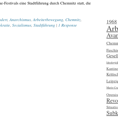
Festivals eine Stadtführung durch Chemnitz statt, die
ndert
,
Anarchismus
,
Arbeiterbewegung
,
Chemnitz
,
1968
kratie
,
Sozialismus
,
Stadtführung
|
1 Response
Arb
Avan
Chemn
Faschi
Gesell
Ideologiek
Kantine
Kritis
Leipzi
Mario Cra
Operai
Revo
Situatio
Subk