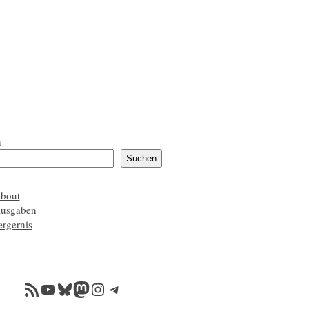
n
Suchen
about
ausgaben
ærgernis
RSS-Feed
YouTube
Bluesky
Mastodon
Instagram
Telegram