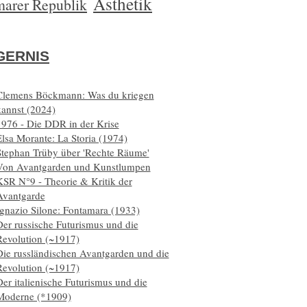
Ästhetik
arer Republik
ERNIS
Clemens Böckmann: Was du kriegen
kannst (2024)
1976 - Die DDR in der Krise
lsa Morante: La Storia (1974)
Stephan Trüby über 'Rechte Räume'
Von Avantgarden und Kunstlumpen
KSR N°9 - Theorie & Kritik der
Avantgarde
Ignazio Silone: Fontamara (1933)
er russische Futurismus und die
Revolution (~1917)
Die russländischen Avantgarden und die
Revolution (~1917)
er italienische Futurismus und die
Moderne (*1909)