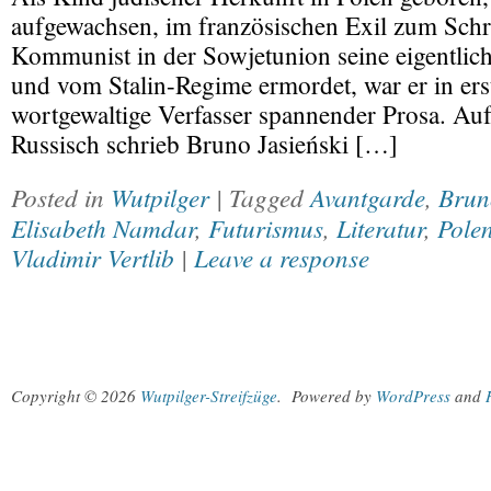
aufgewachsen, im französischen Exil zum Schrift
Kommunist in der Sowjetunion seine eigentlic
und vom Stalin-Regime ermordet, war er in erst
wortgewaltige Verfasser spannender Prosa. Au
Russisch schrieb Bruno Jasieński […]
Posted in
Wutpilger
| Tagged
Avantgarde
,
Brun
Elisabeth Namdar
,
Futurismus
,
Literatur
,
Pole
Vladimir Vertlib
|
Leave a response
Copyright © 2026
Wutpilger-Streifzüge
.
Powered by
WordPress
and