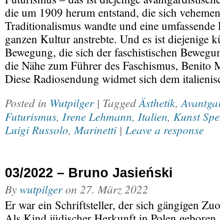
die um 1909 herum entstand, die sich vehemen
Traditionalismus wandte und eine umfassende
ganzen Kultur anstrebte. Und es ist diejenige k
Bewegung, die sich der faschistischen Bewegu
die Nähe zum Führer des Faschismus, Benito M
Diese Radiosendung widmet sich dem italieni
Posted in
Wutpilger
| Tagged
Ästhetik
,
Avantga
Futurismus
,
Irene Lehmann
,
Italien
,
Kunst Spe
Luigi Russolo
,
Marinetti
|
Leave a response
03/2022 – Bruno Jasieński
By
wutpilger
on
27. März 2022
Er war ein Schriftsteller, der sich gängigen Zu
Als Kind jüdischer Herkunft in Polen geboren,