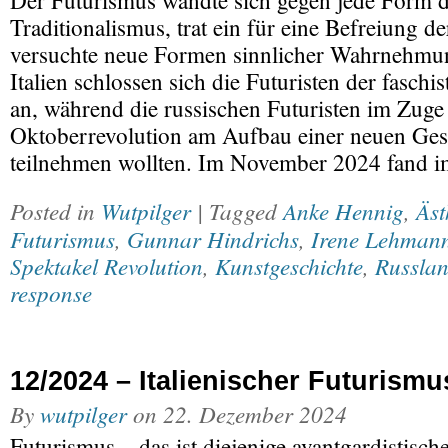
Der Futurismus wandte sich gegen jede Form 
Traditionalismus, trat ein für eine Befreiung d
versuchte neue Formen sinnlicher Wahrnehmung
Italien schlossen sich die Futuristen der fasch
an, während die russischen Futuristen im Zuge
Oktoberrevolution am Aufbau einer neuen Gese
teilnehmen wollten. Im November 2024 fand
Posted in
Wutpilger
| Tagged
Anke Hennig
,
Äst
Futurismus
,
Gunnar Hindrichs
,
Irene Lehman
Spektakel Revolution
,
Kunstgeschichte
,
Russla
response
12/2024 – Italienischer Futurismu
By
wutpilger
on
22. Dezember 2024
Futurismus – das ist diejenige avantgardistisc