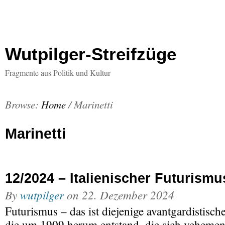
Wutpilger-Streifzüge
Fragmente aus Politik und Kultur
Browse:
Home
/
Marinetti
Marinetti
12/2024 – Italienischer Futurismu
By
wutpilger
on
22. Dezember 2024
Futurismus – das ist diejenige avantgardistisc
die um 1909 herum entstand, die sich vehemen