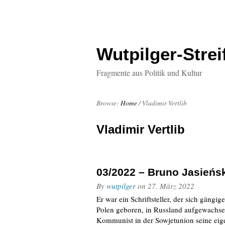
Wutpilger-Strei
Fragmente aus Politik und Kultur
Browse:
Home
/
Vladimir Vertlib
Vladimir Vertlib
03/2022 – Bruno Jasieńs
By
wutpilger
on
27. März 2022
Er war ein Schriftsteller, der sich gäng
Polen geboren, in Russland aufgewachsen,
Kommunist in der Sowjetunion seine eig