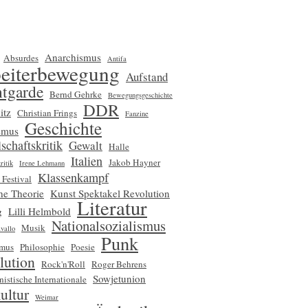
Anarchismus
Absurdes
Antifa
eiterbewegung
Aufstand
tgarde
Bernd Gehrke
Bewegungsgeschichte
DDR
itz
Christian Frings
Fanzine
Geschichte
smus
schaftskritik
Gewalt
Halle
Italien
Jakob Hayner
ritik
Irene Lehmann
Klassenkampf
 Festival
che Theorie
Kunst Spektakel Revolution
Literatur
g
Lilli Helmbold
Nationalsozialismus
Musik
vallo
Punk
smus
Philosophie
Poesie
lution
Rock'n'Roll
Roger Behrens
Sowjetunion
nistische Internationale
ultur
Weimar