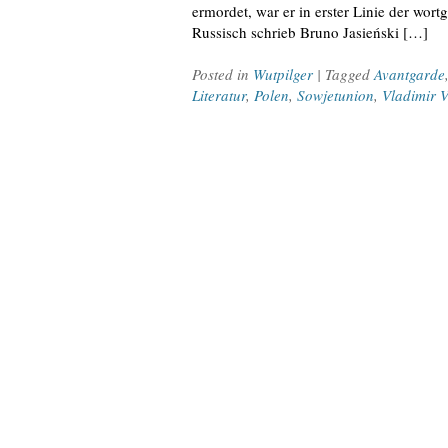
ermordet, war er in erster Linie der wor
Russisch schrieb Bruno Jasieński […]
Posted in
Wutpilger
| Tagged
Avantgarde
Literatur
,
Polen
,
Sowjetunion
,
Vladimir V