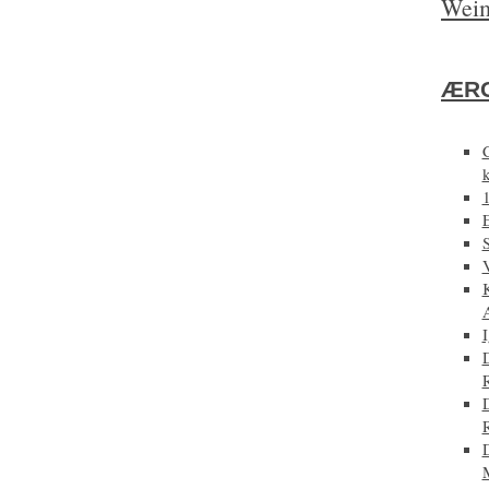
Weim
ÆRG
E
D
D