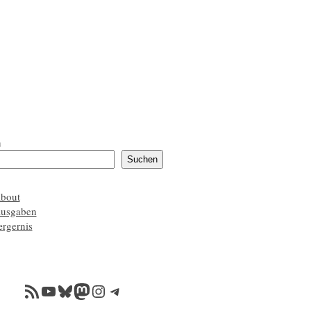
n
Suchen
about
ausgaben
ærgernis
RSS-Feed
YouTube
Bluesky
Mastodon
Instagram
Telegram