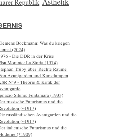
Ästhetik
arer Republik
ERNIS
Clemens Böckmann: Was du kriegen
kannst (2024)
1976 - Die DDR in der Krise
lsa Morante: La Storia (1974)
Stephan Trüby über 'Rechte Räume'
Von Avantgarden und Kunstlumpen
KSR N°9 - Theorie & Kritik der
Avantgarde
Ignazio Silone: Fontamara (1933)
er russische Futurismus und die
Revolution (~1917)
Die russländischen Avantgarden und die
Revolution (~1917)
er italienische Futurismus und die
Moderne (*1909)