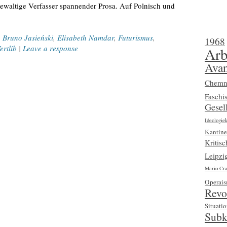
tgewaltige Verfasser spannender Prosa. Auf Polnisch und
,
Bruno Jasieński
,
Elisabeth Namdar
,
Futurismus
,
1968
ertlib
|
Leave a response
Arb
Avan
Chemn
Faschi
Gesell
Ideologiek
Kantine
Kritis
Leipzi
Mario Cra
Operai
Revo
Situatio
Subk