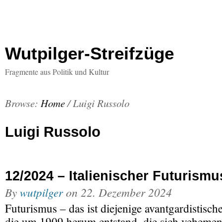
Wutpilger-Streifzüge
Fragmente aus Politik und Kultur
Browse:
Home
/
Luigi Russolo
Luigi Russolo
12/2024 – Italienischer Futurismu
By
wutpilger
on
22. Dezember 2024
Futurismus – das ist diejenige avantgardistisc
die um 1909 herum entstand, die sich vehemen