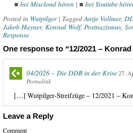
bei Mixcloud hören
|
bei Youtube höre
■
■
Posted in
Wutpilger
| Tagged
Antje Vollmer
,
D
Jakob Hayner
,
Konrad Wolf
,
Postnazismus
,
So
Response
One response to “12/2021 – Konrad
04/2026 – Die DDR in der Krise
27. A
Permalink
[…] Wutpilger-Streifzüge – 12/2021 – Ko
Leave a Reply
Comment