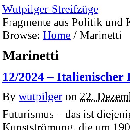
Wutpilger-Streifzüge
Fragmente aus Politik und 
Browse:
Home
/
Marinetti
Marinetti
12/2024 – Italienischer
By
wutpilger
on
22. Dezem
Futurismus – das ist diejeni
Kunstströmung, die um 1909