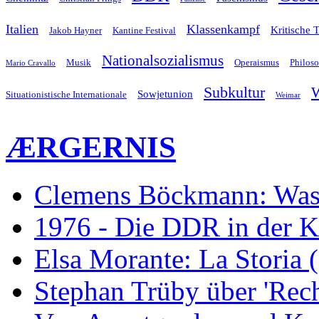
Italien
Klassenkampf
Kritische 
Jakob Hayner
Kantine Festival
Nationalsozialismus
Musik
Operaismus
Philos
Mario Cravallo
Subkultur
W
Sowjetunion
Situationistische Internationale
Weimar
ÆRGERNIS
Clemens Böckmann: Was 
1976 - Die DDR in der K
Elsa Morante: La Storia 
Stephan Trüby über 'Rec