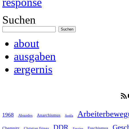
response
Suchen
Suchen
about
ausgaben
ærgernis
RSS-F
Arbeiterbeweg
1968
Anarchismus
Absurdes
Antifa
Gesch
DDR
Chemnitz
Faschismus
Christian Frings
Fanzine