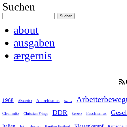
Suchen
Suchen
about
ausgaben
ærgernis
RSS-F
Arbeiterbeweg
1968
Anarchismus
Absurdes
Antifa
Gesch
DDR
Chemnitz
Faschismus
Christian Frings
Fanzine
Italien
Klassenkampf
Kritische 
Jakob Hayner
Kantine Festival