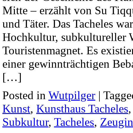
Mitte – erzählt von Su Tiq
und Täter. Das Tacheles war 
Hochkultur, subkultureller 
Touristenmagnet. Es existie
einer gewinnträchtigen Be
[…]
Posted in
Wutpilger
| Tagg
Kunst
,
Kunsthaus Tacheles
Subkultur
,
Tacheles
,
Zeugin