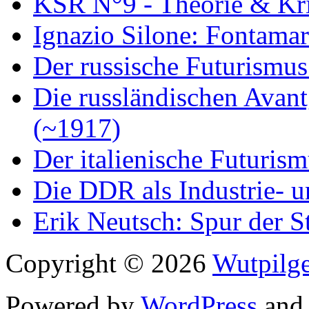
KSR N°9 - Theorie & Kri
Ignazio Silone: Fontamar
Der russische Futurismus
Die russländischen Avan
(~1917)
Der italienische Futuris
Die DDR als Industrie- u
Erik Neutsch: Spur der S
Copyright © 2026
Wutpilge
Powered by
WordPress
an