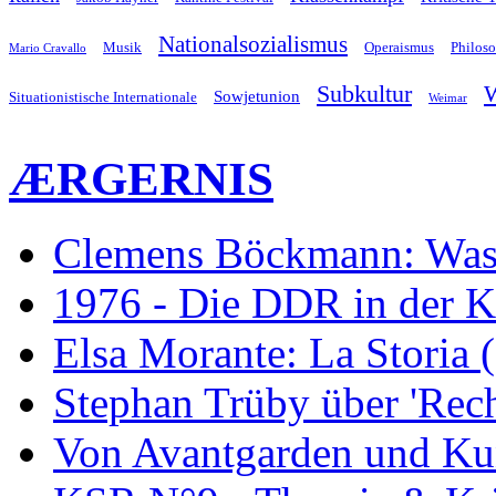
Nationalsozialismus
Musik
Operaismus
Philos
Mario Cravallo
Subkultur
W
Sowjetunion
Situationistische Internationale
Weimar
ÆRGERNIS
Clemens Böckmann: Was 
1976 - Die DDR in der K
Elsa Morante: La Storia 
Stephan Trüby über 'Rec
Von Avantgarden und Ku