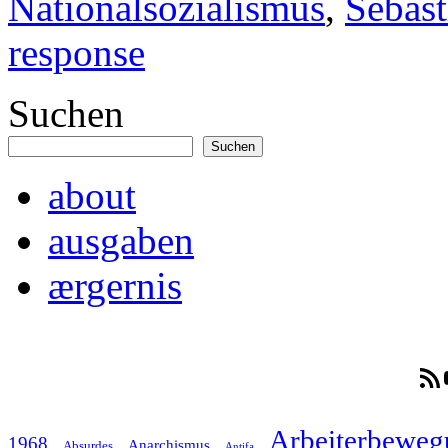
Nationalsozialismus
,
Sebas
response
Suchen
Suchen
about
ausgaben
ærgernis
RSS-F
Arbeiterbeweg
1968
Anarchismus
Absurdes
Antifa