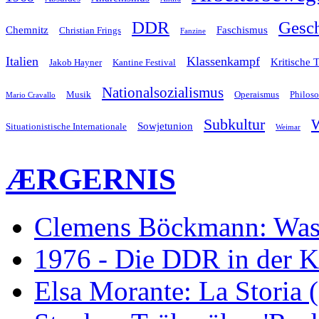
Gesch
DDR
Chemnitz
Faschismus
Christian Frings
Fanzine
Italien
Klassenkampf
Kritische 
Jakob Hayner
Kantine Festival
Nationalsozialismus
Musik
Operaismus
Philos
Mario Cravallo
Subkultur
W
Sowjetunion
Situationistische Internationale
Weimar
ÆRGERNIS
Clemens Böckmann: Was 
1976 - Die DDR in der K
Elsa Morante: La Storia 