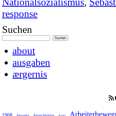
Nationalsozialismus
,
Sebas
response
Suchen
Suchen
about
ausgaben
ærgernis
RSS-F
Arbeiterbeweg
1968
Anarchismus
Absurdes
Antifa