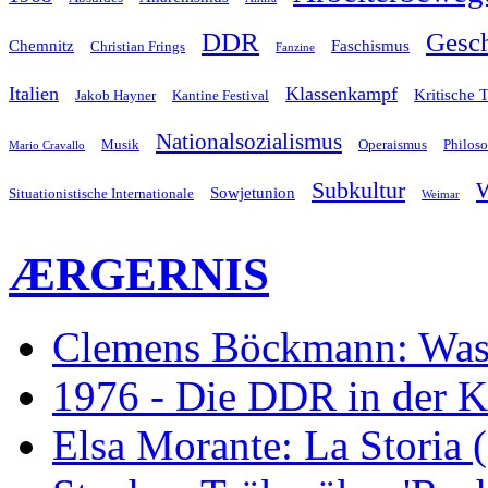
Gesch
DDR
Chemnitz
Faschismus
Christian Frings
Fanzine
Italien
Klassenkampf
Kritische 
Jakob Hayner
Kantine Festival
Nationalsozialismus
Musik
Operaismus
Philos
Mario Cravallo
Subkultur
W
Sowjetunion
Situationistische Internationale
Weimar
ÆRGERNIS
Clemens Böckmann: Was 
1976 - Die DDR in der K
Elsa Morante: La Storia 