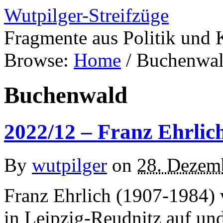
Wutpilger-Streifzüge
Fragmente aus Politik und 
Browse:
Home
/
Buchenwa
Buchenwald
2022/12 – Franz Ehrlic
By
wutpilger
on
28. Dezem
Franz Ehrlich (1907-1984) 
in Leipzig-Reudnitz auf un