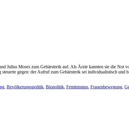
und Julius Moses zum Gebärstreik auf. Als Ärzte kannten sie die Not v
 steuerte gegen: der Aufruf zum Gebärstreik sei individualistisch un
ung
,
Bevölkerungspolitik
,
Biopolitik
,
Feminismus
,
Frauenbewegung
,
Ge