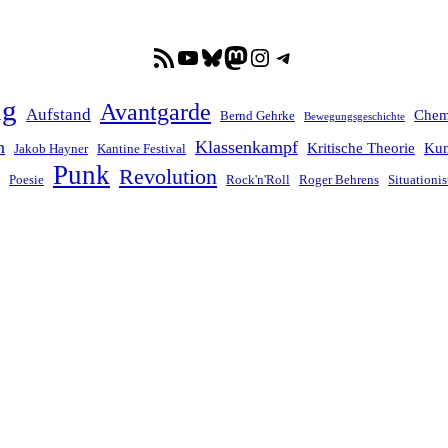
RSS-Feed
YouTube
Bluesky
Mastodon
Instagram
Telegram
ng
Avantgarde
Aufstand
Chem
Bernd Gehrke
Bewegungsgeschichte
n
Klassenkampf
Kritische Theorie
Kun
Jakob Hayner
Kantine Festival
Punk
Revolution
Poesie
Rock'n'Roll
Roger Behrens
Situationis