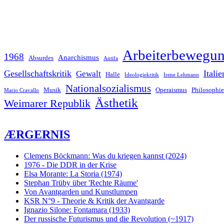
Arbeiterbewegu
1968
Anarchismus
Absurdes
Antifa
Gesellschaftskritik
Italie
Gewalt
Halle
Ideologiekritik
Irene Lehmann
Nationalsozialismus
Musik
Operaismus
Philosophie
Mario Cravallo
Ästhetik
Weimarer Republik
ÆRGERNIS
Clemens Böckmann: Was du kriegen kannst (2024)
1976 - Die DDR in der Krise
Elsa Morante: La Storia (1974)
Stephan Trüby über 'Rechte Räume'
Von Avantgarden und Kunstlumpen
KSR N°9 - Theorie & Kritik der Avantgarde
Ignazio Silone: Fontamara (1933)
Der russische Futurismus und die Revolution (~1917)