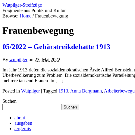
Wutpilger-Streifzüge
Fragmente aus Politik und Kultur
Browse:
Home
/
Frauenbewegung
Frauenbewegung
05/2022 – Gebärstreikdebatte 1913
By
wutpilger
on
23. Mai 2022
Im Jahr 1913 riefen die sozialdemokratischen Ärzte Alfred Bernstein 
Überbevölkerung zum Problem. Die sozialdemokratische Parteileitung
mehrere tausend Frauen. In […]
Posted in
Wutpilger
| Tagged
1913
,
Anna Bergmann
,
Arbeiterbeweg
Suchen
Suchen
about
ausgaben
ærgernis