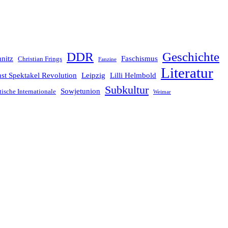
Geschichte
DDR
nitz
Faschismus
Christian Frings
Fanzine
Literatur
st Spektakel Revolution
Leipzig
Lilli Helmbold
Subkultur
Sowjetunion
tische Internationale
Weimar