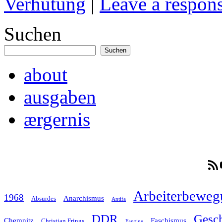
Verhütung
|
Leave a respon
Suchen
Suchen
about
ausgaben
ærgernis
RSS-F
Arbeiterbeweg
1968
Anarchismus
Absurdes
Antifa
Gesch
DDR
Chemnitz
Faschismus
Christian Frings
Fanzine