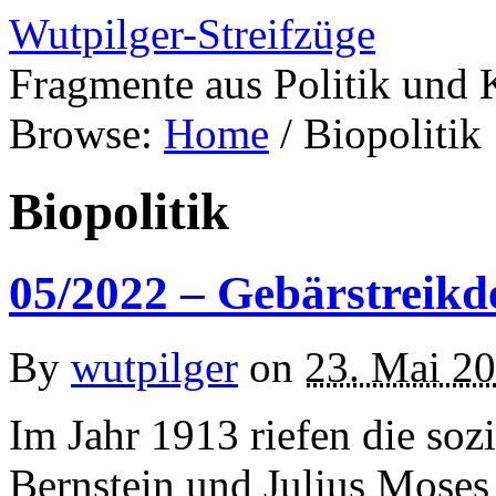
Wutpilger-Streifzüge
Fragmente aus Politik und 
Browse:
Home
/
Biopolitik
Biopolitik
05/2022 – Gebärstreikd
By
wutpilger
on
23. Mai 2
Im Jahr 1913 riefen die soz
Bernstein und Julius Moses