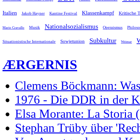
Italien
Klassenkampf
Kritische 
Jakob Hayner
Kantine Festival
Nationalsozialismus
Musik
Operaismus
Philos
Mario Cravallo
Subkultur
W
Sowjetunion
Situationistische Internationale
Weimar
ÆRGERNIS
Clemens Böckmann: Was 
1976 - Die DDR in der K
Elsa Morante: La Storia 
Stephan Trüby über 'Rec