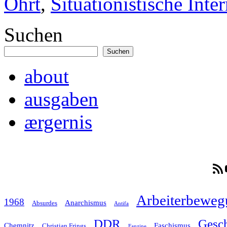
Ohrt
,
Situationistische Inte
Suchen
Suchen
about
ausgaben
ærgernis
RSS-F
Arbeiterbeweg
1968
Anarchismus
Absurdes
Antifa
Gesch
DDR
Chemnitz
Faschismus
Christian Frings
Fanzine