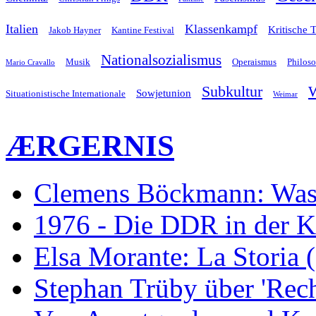
Italien
Klassenkampf
Kritische 
Jakob Hayner
Kantine Festival
Nationalsozialismus
Musik
Operaismus
Philos
Mario Cravallo
Subkultur
W
Sowjetunion
Situationistische Internationale
Weimar
ÆRGERNIS
Clemens Böckmann: Was 
1976 - Die DDR in der K
Elsa Morante: La Storia 
Stephan Trüby über 'Rec