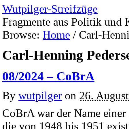
Wutpilger-Streifzüge
Fragmente aus Politik und 
Browse:
Home
/
Carl-Henn
Carl-Henning Peders
08/2024 – CoBrA
By
wutpilger
on
26. Augus
CoBrA war der Name einer i
die von 1948 bis 1951 exist