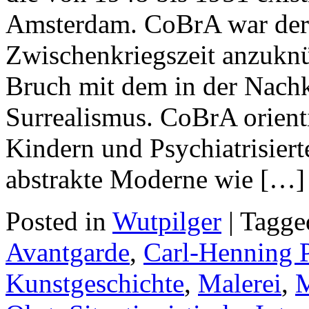
Amsterdam. CoBrA war der 
Zwischenkriegszeit anzuknü
Bruch mit dem in der Nachkr
Surrealismus. CoBrA orienti
Kindern und Psychiatrisier
abstrakte Moderne wie […]
Posted in
Wutpilger
| Tagg
Avantgarde
,
Carl-Henning 
Kunstgeschichte
,
Malerei
,
M