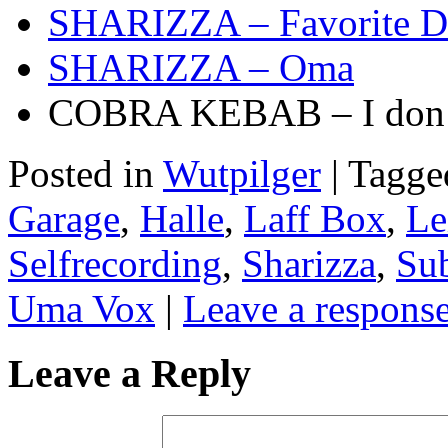
SHARIZZA – Favorite D
SHARIZZA – Oma
COBRA KEBAB – I don’
Posted in
Wutpilger
| Tagg
Garage
,
Halle
,
Laff Box
,
Le
Selfrecording
,
Sharizza
,
Sub
Uma Vox
|
Leave a respons
Leave a Reply