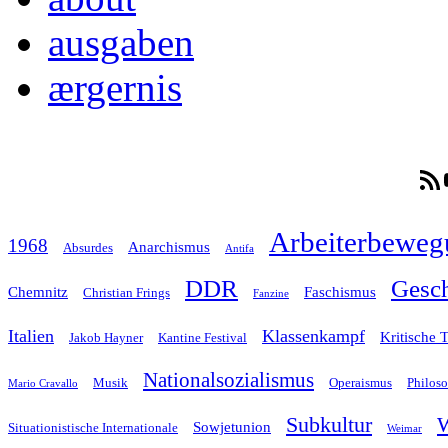
ausgaben
ærgernis
RSS-F
Arbeiterbeweg
1968
Anarchismus
Absurdes
Antifa
Gesch
DDR
Chemnitz
Faschismus
Christian Frings
Fanzine
Italien
Klassenkampf
Kritische 
Jakob Hayner
Kantine Festival
Nationalsozialismus
Musik
Operaismus
Philos
Mario Cravallo
Subkultur
W
Sowjetunion
Situationistische Internationale
Weimar