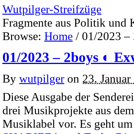
Wutpilger-Streifzüge
Fragmente aus Politik und 
Browse:
Home
/
01/2023 – 
01/2023 – 2boys ◐ Ex
By
wutpilger
on
23. Januar
Diese Ausgabe der Sendereih
drei Musikprojekte aus dem
Musiklabel vor. Es geht u