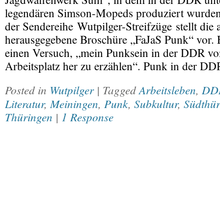
legendären Simson-Mopeds produziert wurden
der Sendereihe Wutpilger-Streifzüge stellt di
herausgegebene Broschüre „FaJaS Punk“ vor. 
einen Versuch, „mein Punksein in der DDR v
Arbeitsplatz her zu erzählen“. Punk in der D
Posted in
Wutpilger
| Tagged
Arbeitsleben
,
DD
Literatur
,
Meiningen
,
Punk
,
Subkultur
,
Südthür
Thüringen
|
1 Response