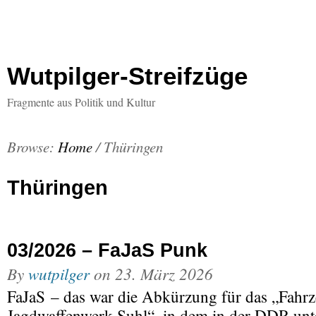
Wutpilger-Streifzüge
Fragmente aus Politik und Kultur
Browse:
Home
/
Thüringen
Thüringen
03/2026 – FaJaS Punk
By
wutpilger
on
23. März 2026
FaJaS – das war die Abkürzung für das „Fahr
Jagdwaffenwerk Suhl“, in dem in der DDR unt