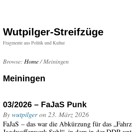
Wutpilger-Streifzüge
Fragmente aus Politik und Kultur
Browse:
Home
/
Meiningen
Meiningen
03/2026 – FaJaS Punk
By
wutpilger
on
23. März 2026
FaJaS – das war die Abkürzung für das „Fahr
Jagdwaffenwerk Suhl“, in dem in der DDR unt