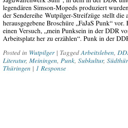
legendären Simson-Mopeds produziert wurden
der Sendereihe Wutpilger-Streifzüge stellt di
herausgegebene Broschüre „FaJaS Punk“ vor. 
einen Versuch, „mein Punksein in der DDR v
Arbeitsplatz her zu erzählen“. Punk in der D
Posted in
Wutpilger
| Tagged
Arbeitsleben
,
DD
Literatur
,
Meiningen
,
Punk
,
Subkultur
,
Südthür
Thüringen
|
1 Response