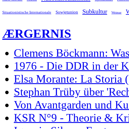
Subkultur
W
Sowjetunion
Situationistische Internationale
Weimar
ÆRGERNIS
Clemens Böckmann: Was 
1976 - Die DDR in der K
Elsa Morante: La Storia 
Stephan Trüby über 'Rec
Von Avantgarden und Ku
KSR N°9 - Theorie & Kri