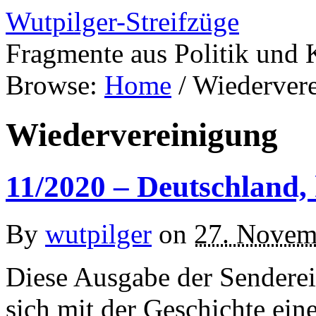
Wutpilger-Streifzüge
Fragmente aus Politik und 
Browse:
Home
/
Wiederver
Wiedervereinigung
11/2020 – Deutschland, 
By
wutpilger
on
27. Novem
Diese Ausgabe der Senderei
sich mit der Geschichte ein