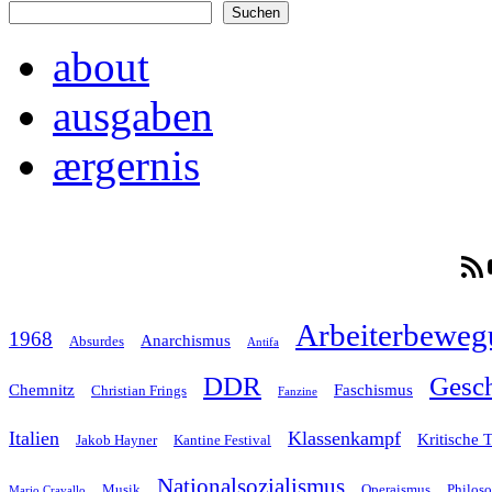
Suchen
about
ausgaben
ærgernis
RSS-F
Arbeiterbeweg
1968
Anarchismus
Absurdes
Antifa
Gesch
DDR
Chemnitz
Faschismus
Christian Frings
Fanzine
Italien
Klassenkampf
Kritische 
Jakob Hayner
Kantine Festival
Nationalsozialismus
Musik
Operaismus
Philos
Mario Cravallo