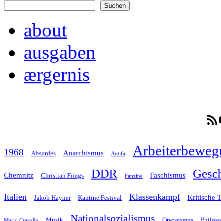
Suchen
about
ausgaben
ærgernis
RSS-F
Arbeiterbeweg
1968
Anarchismus
Absurdes
Antifa
Gesch
DDR
Chemnitz
Faschismus
Christian Frings
Fanzine
Italien
Klassenkampf
Kritische 
Jakob Hayner
Kantine Festival
Nationalsozialismus
Musik
Operaismus
Philos
Mario Cravallo