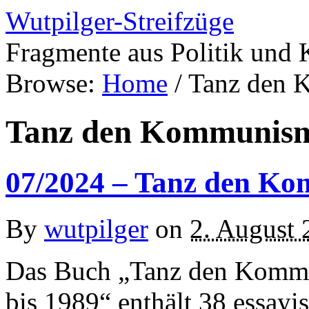
Wutpilger-Streifzüge
Fragmente aus Politik und 
Browse:
Home
/
Tanz den
Tanz den Kommunis
07/2024 – Tanz den K
By
wutpilger
on
2. August 
Das Buch „Tanz den Komm
bis 1989“ enthält 38 essayi