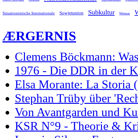
Subkultur
W
Sowjetunion
Situationistische Internationale
Weimar
ÆRGERNIS
Clemens Böckmann: Was 
1976 - Die DDR in der K
Elsa Morante: La Storia 
Stephan Trüby über 'Rec
Von Avantgarden und Ku
KSR N°9 - Theorie & Kri