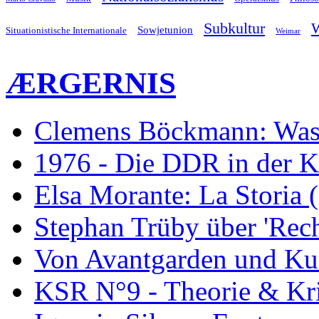
Subkultur
W
Sowjetunion
Situationistische Internationale
Weimar
ÆRGERNIS
Clemens Böckmann: Was 
1976 - Die DDR in der K
Elsa Morante: La Storia 
Stephan Trüby über 'Rec
Von Avantgarden und Ku
KSR N°9 - Theorie & Kri