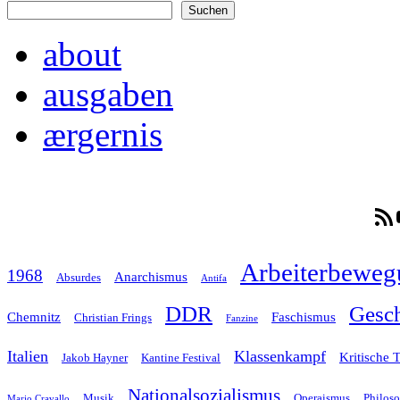
Suchen
about
ausgaben
ærgernis
RSS-F
Arbeiterbeweg
1968
Anarchismus
Absurdes
Antifa
Gesch
DDR
Chemnitz
Faschismus
Christian Frings
Fanzine
Italien
Klassenkampf
Kritische 
Jakob Hayner
Kantine Festival
Nationalsozialismus
Musik
Operaismus
Philos
Mario Cravallo