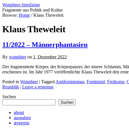
Wutpilger-Streifzüge
Fragmente aus Politik und Kultur
Browse:
Home
/
Klaus Theweleit
Klaus Theweleit
11/2022 – Männerphantasien
By
wutpilger
on
1. Dezember 2022
Der fragmentierte Körper, der Körperpanzer, der innere Schlamm, Män
erschienen ist. Im Jahr 1977 veröffentlichte Klaus Theweleit den ers
Posted in
Wutpilger
| Tagged
Antifeminismus
,
Feminizid
,
Freikorps
,
G
Republik
|
Leave a response
Suchen
Suchen
about
ausgaben
ærgernis