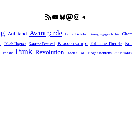
RSS-Feed
YouTube
Bluesky
Mastodon
Instagram
Telegram
ng
Avantgarde
Aufstand
Chem
Bernd Gehrke
Bewegungsgeschichte
n
Klassenkampf
Kritische Theorie
Kun
Jakob Hayner
Kantine Festival
Punk
Revolution
Poesie
Rock'n'Roll
Roger Behrens
Situationis