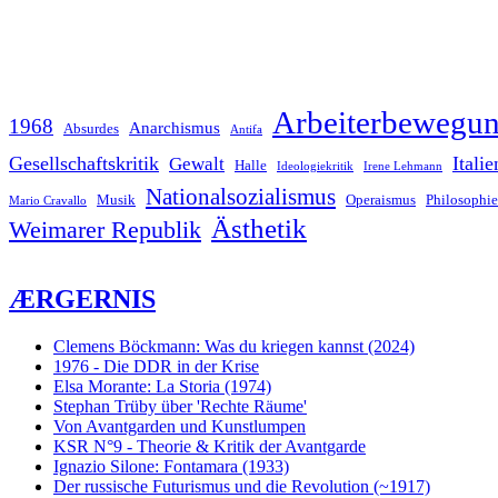
Arbeiterbewegu
1968
Anarchismus
Absurdes
Antifa
Gesellschaftskritik
Italie
Gewalt
Halle
Ideologiekritik
Irene Lehmann
Nationalsozialismus
Musik
Operaismus
Philosophie
Mario Cravallo
Ästhetik
Weimarer Republik
ÆRGERNIS
Clemens Böckmann: Was du kriegen kannst (2024)
1976 - Die DDR in der Krise
Elsa Morante: La Storia (1974)
Stephan Trüby über 'Rechte Räume'
Von Avantgarden und Kunstlumpen
KSR N°9 - Theorie & Kritik der Avantgarde
Ignazio Silone: Fontamara (1933)
Der russische Futurismus und die Revolution (~1917)