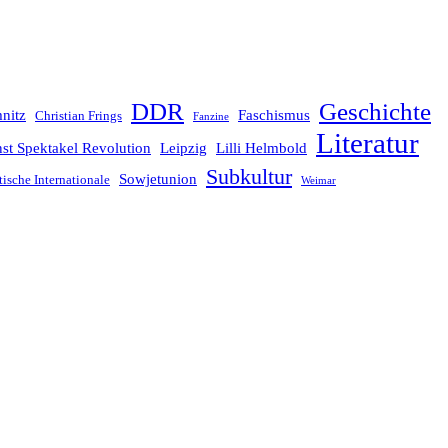
Geschichte
DDR
nitz
Faschismus
Christian Frings
Fanzine
Literatur
st Spektakel Revolution
Leipzig
Lilli Helmbold
Subkultur
Sowjetunion
tische Internationale
Weimar