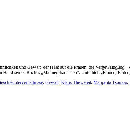
nlichkeit und Gewalt, der Hass auf die Frauen, die Vergewaltigung – di
ten Band seines Buches „Männerphantasien“. Untertitel: „Frauen, Fluten
eschlechterverhältnisse
,
Gewalt
,
Klaus Theweleit
,
Margarita Tsomou
,