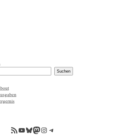
n
Suchen
about
ausgaben
ærgernis
RSS-Feed
YouTube
Bluesky
Mastodon
Instagram
Telegram