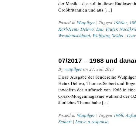
der Musik – das soll in dieser Radiosen
Großbritannien und aus […]
Posted in
Wutpilger
| Tagged
1960er
,
19
Karl-Heinz Dellwo
,
Lutz Taufer
,
Nachkrie
Westdeutschland
,
Wolfgang Seidel
|
Leav
07/2017 – 1968 und dana
By
wutpilger
on
27. Juli 2017
Diese Ausgabe der Sendereihe Wutpilger-
Heinz Dellwo, Thomas Seibert und Roger 
inwiefern der Aufbruch von 1968 in eine
Corax-Morgenmagazine während der G20-
ähnliches Thema habe […]
Posted in
Wutpilger
| Tagged
1968
,
Aufs
Seibert
|
Leave a response