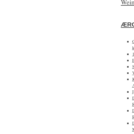
Weim
ÆRG
E
D
D