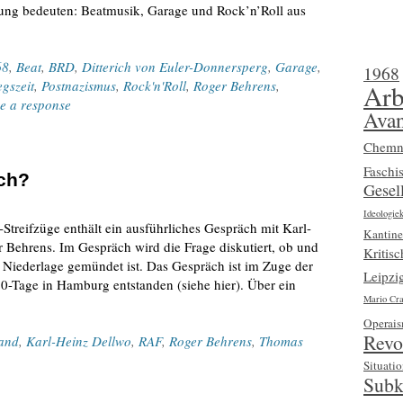
dung bedeuten: Beatmusik, Garage und Rock’n’Roll aus
68
,
Beat
,
BRD
,
Ditterich von Euler-Donnersperg
,
Garage
,
1968
gszeit
,
Postnazismus
,
Rock'n'Roll
,
Roger Behrens
,
Arb
e a response
Avan
Chemn
Faschi
ch?
Gesell
Ideologiek
Streifzüge enthält ein ausführliches Gespräch mit Karl-
Kantine
Behrens. Im Gespräch wird die Frage diskutiert, ob und
Kritis
 Niederlage gemündet ist. Das Gespräch ist im Zuge der
Leipzi
Tage in Hamburg entstanden (siehe hier). Über ein
Mario Cra
Operai
Revo
tand
,
Karl-Heinz Dellwo
,
RAF
,
Roger Behrens
,
Thomas
Situatio
Subk