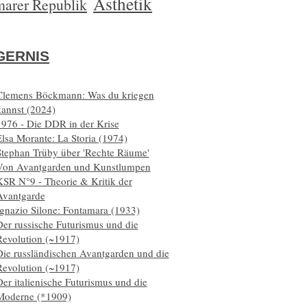
Ästhetik
arer Republik
ERNIS
Clemens Böckmann: Was du kriegen
kannst (2024)
1976 - Die DDR in der Krise
lsa Morante: La Storia (1974)
Stephan Trüby über 'Rechte Räume'
Von Avantgarden und Kunstlumpen
KSR N°9 - Theorie & Kritik der
Avantgarde
Ignazio Silone: Fontamara (1933)
er russische Futurismus und die
Revolution (~1917)
Die russländischen Avantgarden und die
Revolution (~1917)
er italienische Futurismus und die
Moderne (*1909)