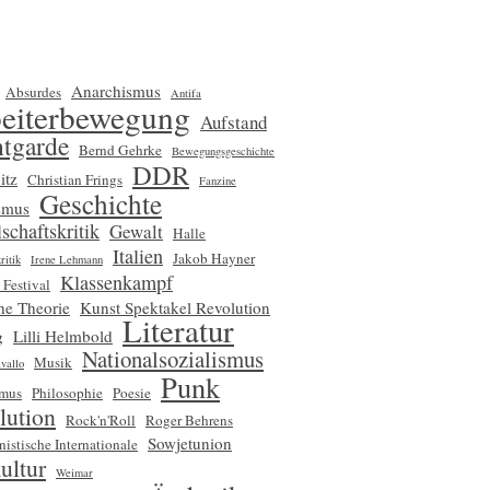
Anarchismus
Absurdes
Antifa
eiterbewegung
Aufstand
tgarde
Bernd Gehrke
Bewegungsgeschichte
DDR
itz
Christian Frings
Fanzine
Geschichte
smus
schaftskritik
Gewalt
Halle
Italien
Jakob Hayner
ritik
Irene Lehmann
Klassenkampf
 Festival
che Theorie
Kunst Spektakel Revolution
Literatur
g
Lilli Helmbold
Nationalsozialismus
Musik
vallo
Punk
smus
Philosophie
Poesie
lution
Rock'n'Roll
Roger Behrens
Sowjetunion
nistische Internationale
ultur
Weimar