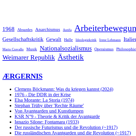
Arbeiterbewegu
1968
Anarchismus
Absurdes
Antifa
Gesellschaftskritik
Italie
Gewalt
Halle
Ideologiekritik
Irene Lehmann
Nationalsozialismus
Musik
Operaismus
Philosophie
Mario Cravallo
Ästhetik
Weimarer Republik
ÆRGERNIS
Clemens Böckmann: Was du kriegen kannst (2024)
1976 - Die DDR in der Krise
Elsa Morante: La Storia (1974)
Stephan Trüby über 'Rechte Räume'
Von Avantgarden und Kunstlumpen
KSR N°9 - Theorie & Kritik der Avantgarde
Ignazio Silone: Fontamara (1933)
Der russische Futurismus und die Revolution (~1917)
Die russländischen Avantgarden und die Revolution (~1917)