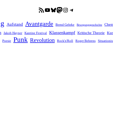
RSS-Feed
YouTube
Bluesky
Mastodon
Instagram
Telegram
ng
Avantgarde
Aufstand
Chem
Bernd Gehrke
Bewegungsgeschichte
n
Klassenkampf
Kritische Theorie
Kun
Jakob Hayner
Kantine Festival
Punk
Revolution
Poesie
Rock'n'Roll
Roger Behrens
Situationis