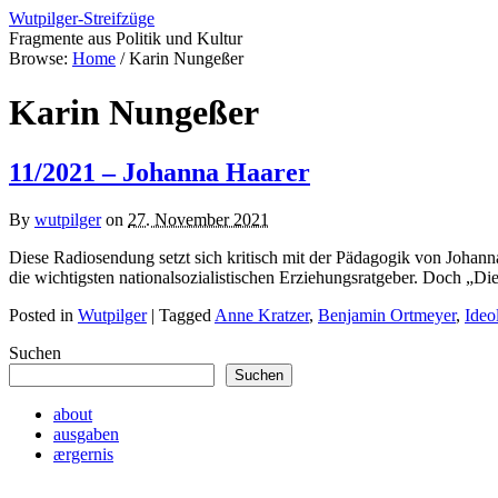
Wutpilger-Streifzüge
Fragmente aus Politik und Kultur
Browse:
Home
/
Karin Nungeßer
Karin Nungeßer
11/2021 – Johanna Haarer
By
wutpilger
on
27. November 2021
Diese Radiosendung setzt sich kritisch mit der Pädagogik von Johan
die wichtigsten nationalsozialistischen Erziehungsratgeber. Doch „Di
Posted in
Wutpilger
| Tagged
Anne Kratzer
,
Benjamin Ortmeyer
,
Ideo
Suchen
Suchen
about
ausgaben
ærgernis