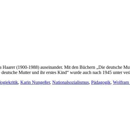
na Haarer (1900-1988) auseinander. Mit den Büchern „Die deutsche Mut
e deutsche Mutter und ihr erstes Kind“ wurde auch nach 1945 unter verä
logiekritik
,
Karin Nungeßer
,
Nationalsozialismus
,
Pädagogik
,
Wolfram 