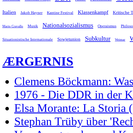
Italien
Klassenkampf
Kritische 
Jakob Hayner
Kantine Festival
Nationalsozialismus
Musik
Operaismus
Philos
Mario Cravallo
Subkultur
W
Sowjetunion
Situationistische Internationale
Weimar
ÆRGERNIS
Clemens Böckmann: Was 
1976 - Die DDR in der K
Elsa Morante: La Storia 
Stephan Trüby über 'Rec