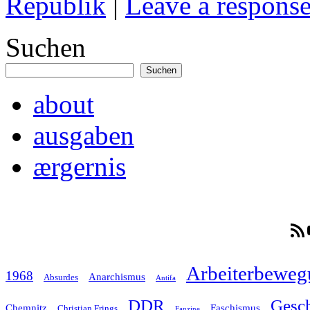
Republik
|
Leave a respons
Suchen
Suchen
about
ausgaben
ærgernis
RSS-F
Arbeiterbeweg
1968
Anarchismus
Absurdes
Antifa
Gesch
DDR
Chemnitz
Faschismus
Christian Frings
Fanzine