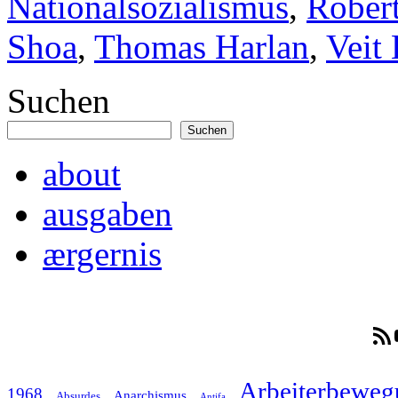
Nationalsozialismus
,
Robert
Shoa
,
Thomas Harlan
,
Veit
Suchen
Suchen
about
ausgaben
ærgernis
RSS-F
Arbeiterbeweg
1968
Anarchismus
Absurdes
Antifa