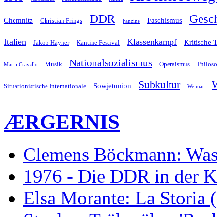
Gesch
DDR
Chemnitz
Faschismus
Christian Frings
Fanzine
Italien
Klassenkampf
Kritische 
Jakob Hayner
Kantine Festival
Nationalsozialismus
Musik
Operaismus
Philos
Mario Cravallo
Subkultur
W
Sowjetunion
Situationistische Internationale
Weimar
ÆRGERNIS
Clemens Böckmann: Was 
1976 - Die DDR in der K
Elsa Morante: La Storia 