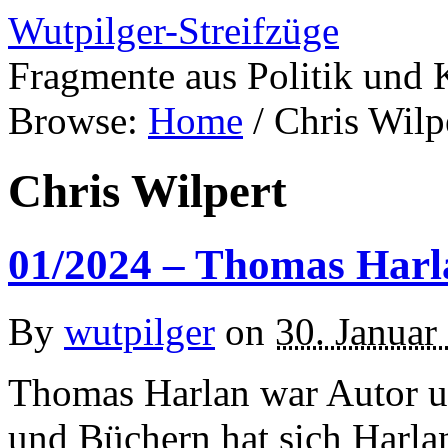
Wutpilger-Streifzüge
Fragmente aus Politik und 
Browse:
Home
/
Chris Wilp
Chris Wilpert
01/2024 – Thomas Harl
By
wutpilger
on
30. Januar
Thomas Harlan war Autor un
und Büchern hat sich Harla