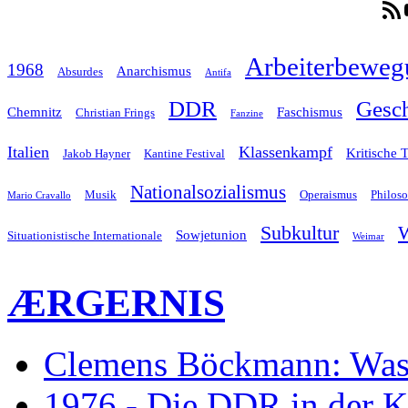
RSS-F
Arbeiterbeweg
1968
Anarchismus
Absurdes
Antifa
Gesch
DDR
Chemnitz
Faschismus
Christian Frings
Fanzine
Italien
Klassenkampf
Kritische 
Jakob Hayner
Kantine Festival
Nationalsozialismus
Musik
Operaismus
Philos
Mario Cravallo
Subkultur
W
Sowjetunion
Situationistische Internationale
Weimar
ÆRGERNIS
Clemens Böckmann: Was 
1976 - Die DDR in der K