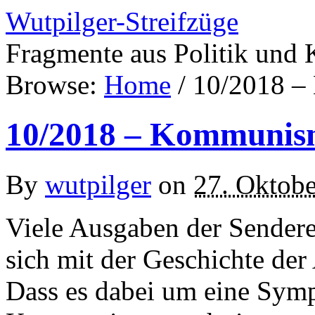
Wutpilger-Streifzüge
Fragmente aus Politik und 
Browse:
Home
/
10/2018 
10/2018 – Kommunis
By
wutpilger
on
27. Oktob
Viele Ausgaben der Sender
sich mit der Geschichte de
Dass es dabei um eine Symp