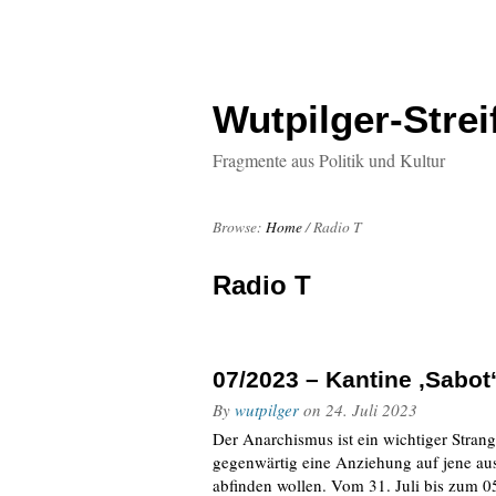
Wutpilger-Strei
Fragmente aus Politik und Kultur
Browse:
Home
/
Radio T
Radio T
07/2023 – Kantine ‚Sabot
By
wutpilger
on
24. Juli 2023
Der Anarchismus ist ein wichtiger Stra
gegenwärtig eine Anziehung auf jene aus
abfinden wollen. Vom 31. Juli bis zum 0