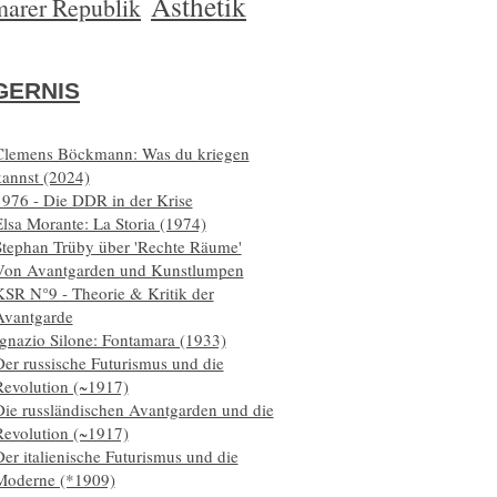
Ästhetik
arer Republik
ERNIS
Clemens Böckmann: Was du kriegen
kannst (2024)
1976 - Die DDR in der Krise
lsa Morante: La Storia (1974)
Stephan Trüby über 'Rechte Räume'
Von Avantgarden und Kunstlumpen
KSR N°9 - Theorie & Kritik der
Avantgarde
Ignazio Silone: Fontamara (1933)
er russische Futurismus und die
Revolution (~1917)
Die russländischen Avantgarden und die
Revolution (~1917)
er italienische Futurismus und die
Moderne (*1909)