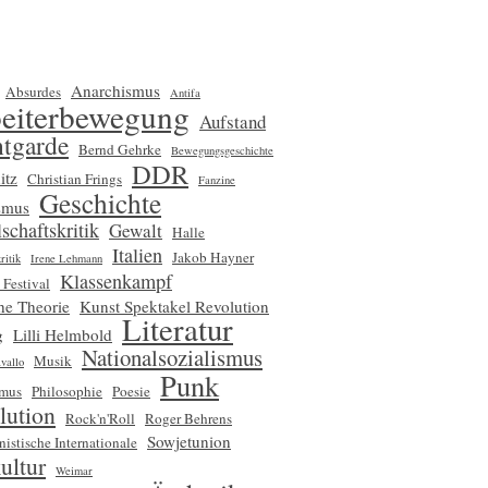
Anarchismus
Absurdes
Antifa
eiterbewegung
Aufstand
tgarde
Bernd Gehrke
Bewegungsgeschichte
DDR
itz
Christian Frings
Fanzine
Geschichte
smus
schaftskritik
Gewalt
Halle
Italien
Jakob Hayner
ritik
Irene Lehmann
Klassenkampf
 Festival
che Theorie
Kunst Spektakel Revolution
Literatur
g
Lilli Helmbold
Nationalsozialismus
Musik
vallo
Punk
smus
Philosophie
Poesie
lution
Rock'n'Roll
Roger Behrens
Sowjetunion
nistische Internationale
ultur
Weimar