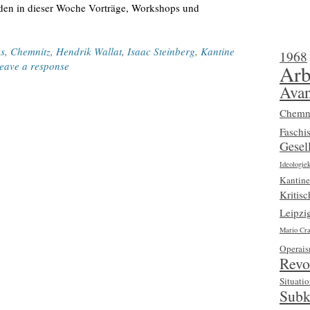
inden in dieser Woche Vorträge, Workshops und
s
,
Chemnitz
,
Hendrik Wallat
,
Isaac Steinberg
,
Kantine
1968
eave a response
Arb
Avan
Chemn
Faschi
Gesell
Ideologiek
Kantine
Kritis
Leipzi
Mario Cra
Operai
Revo
Situatio
Subk