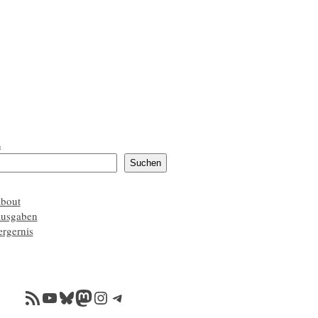
n
Suchen
about
ausgaben
ærgernis
RSS-Feed
YouTube
Bluesky
Mastodon
Instagram
Telegram