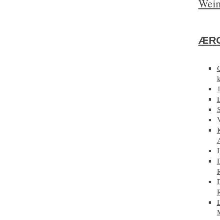
Weim
ÆRG
E
D
D