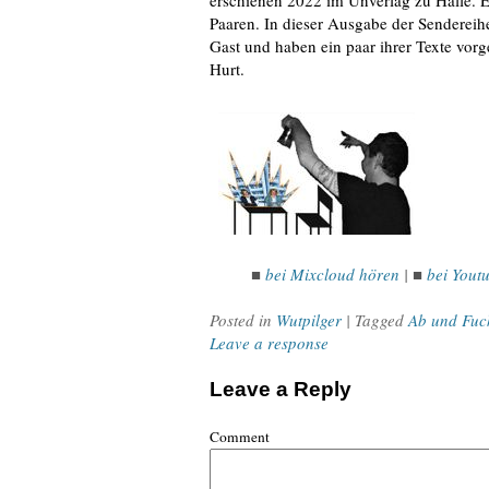
erschienen 2022 im Unverlag zu Halle. E
Paaren. In dieser Ausgabe der Senderei
Gast und haben ein paar ihrer Texte vor
Hurt.
■
bei Mixcloud hören
|
■
bei Yout
Posted in
Wutpilger
| Tagged
Ab und Fuc
Leave a response
Leave a Reply
Comment