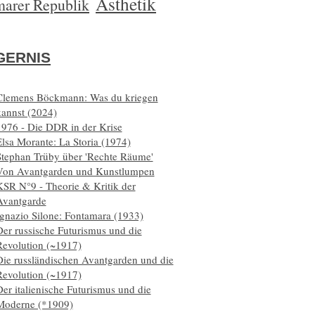
Ästhetik
arer Republik
ERNIS
Clemens Böckmann: Was du kriegen
kannst (2024)
1976 - Die DDR in der Krise
lsa Morante: La Storia (1974)
Stephan Trüby über 'Rechte Räume'
Von Avantgarden und Kunstlumpen
KSR N°9 - Theorie & Kritik der
Avantgarde
Ignazio Silone: Fontamara (1933)
er russische Futurismus und die
Revolution (~1917)
Die russländischen Avantgarden und die
Revolution (~1917)
er italienische Futurismus und die
Moderne (*1909)