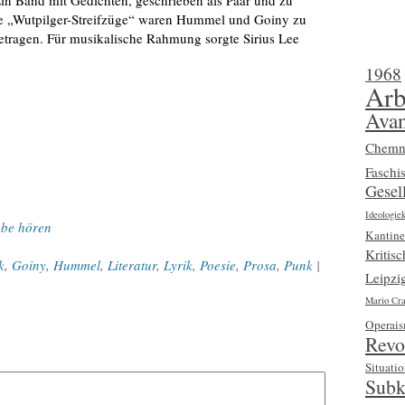
in Band mit Gedichten, geschrieben als Paar und zu
he „Wutpilger-Streifzüge“ waren Hummel und Goiny zu
getragen. Für musikalische Rahmung sorgte Sirius Lee
1968
Arb
Avan
Chemn
Faschi
Gesell
Ideologiek
ube hören
Kantine
Kritis
k
,
Goiny
,
Hummel
,
Literatur
,
Lyrik
,
Poesie
,
Prosa
,
Punk
|
Leipzi
Mario Cra
Operai
Revo
Situatio
Subk