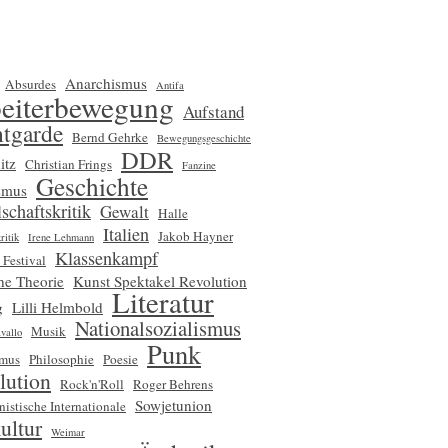
Anarchismus
Absurdes
Antifa
eiterbewegung
Aufstand
tgarde
Bernd Gehrke
Bewegungsgeschichte
DDR
itz
Christian Frings
Fanzine
Geschichte
smus
schaftskritik
Gewalt
Halle
Italien
Jakob Hayner
ritik
Irene Lehmann
Klassenkampf
 Festival
che Theorie
Kunst Spektakel Revolution
Literatur
g
Lilli Helmbold
Nationalsozialismus
Musik
vallo
Punk
smus
Philosophie
Poesie
lution
Rock'n'Roll
Roger Behrens
Sowjetunion
nistische Internationale
ultur
Weimar