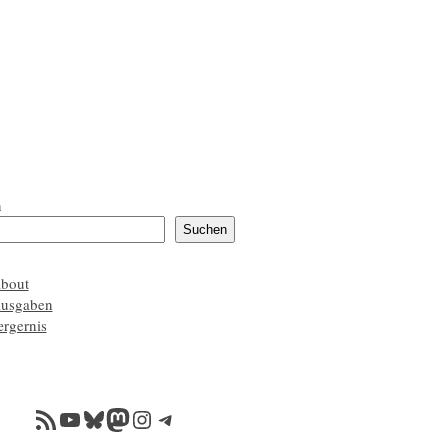
n
Suchen
about
ausgaben
ærgernis
RSS-Feed
YouTube
Bluesky
Mastodon
Instagram
Telegram