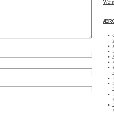
Weim
ÆRG
E
D
D