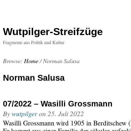
Wutpilger-Streifzüge
Fragmente aus Politik und Kultur
Browse:
Home
/
Norman Salusa
Norman Salusa
07/2022 – Wasilli Grossmann
By
wutpilger
on
25. Juli 2022
Wasilli Grossmann wird 1905 in Berditschew (
Er kommt aus einer Familie der säkular-aufgek