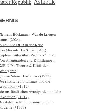
Ästhetik
arer Republik
ERNIS
Clemens Böckmann: Was du kriegen
kannst (2024)
1976 - Die DDR in der Krise
lsa Morante: La Storia (1974)
Stephan Trüby über 'Rechte Räume'
Von Avantgarden und Kunstlumpen
KSR N°9 - Theorie & Kritik der
Avantgarde
Ignazio Silone: Fontamara (1933)
er russische Futurismus und die
Revolution (~1917)
Die russländischen Avantgarden und die
Revolution (~1917)
er italienische Futurismus und die
Moderne (*1909)