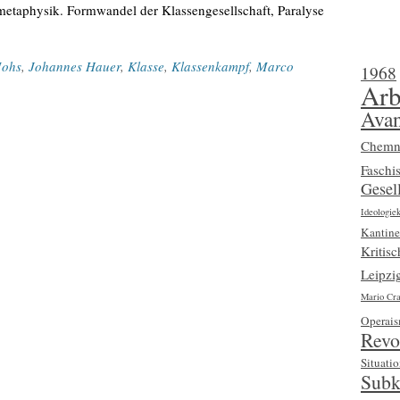
metaphysik. Formwandel der Klassengesellschaft, Paralyse
Mohs
,
Johannes Hauer
,
Klasse
,
Klassenkampf
,
Marco
1968
Arb
Avan
Chemn
Faschi
Gesell
Ideologiek
Kantine
Kritis
Leipzi
Mario Cra
Operai
Revo
Situatio
Subk