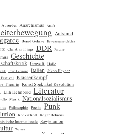
Anarchismus
Absurdes
Antifa
eiterbewegung
Aufstand
tgarde
Bernd Gehrke
Bewegungsgeschichte
DDR
itz
Christian Frings
Fanzine
Geschichte
smus
schaftskritik
Gewalt
Halle
Italien
Jakob Hayner
ritik
Irene Lehmann
Klassenkampf
 Festival
che Theorie
Kunst Spektakel Revolution
Literatur
g
Lilli Helmbold
Nationalsozialismus
Musik
vallo
Punk
smus
Philosophie
Poesie
lution
Rock'n'Roll
Roger Behrens
Sowjetunion
nistische Internationale
ultur
Weimar