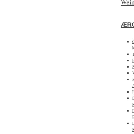
Weim
ÆRG
E
D
D