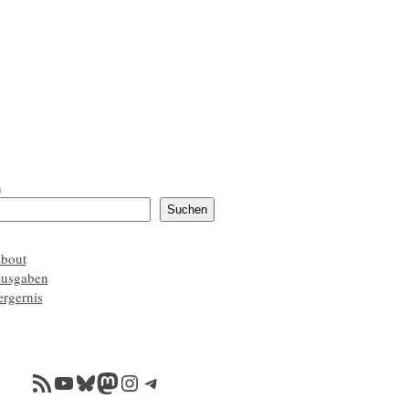
n
Suchen
about
ausgaben
ærgernis
RSS-Feed
YouTube
Bluesky
Mastodon
Instagram
Telegram