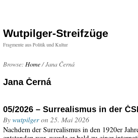
Wutpilger-Streifzüge
Fragmente aus Politik und Kultur
Browse:
Home
/
Jana Černá
Jana Černá
05/2026 – Surrealismus in der Č
By
wutpilger
on
25. Mai 2026
Nachdem der Surrealismus in den 1920er Jahre
entstanden war, wurde er bald zu einer intern