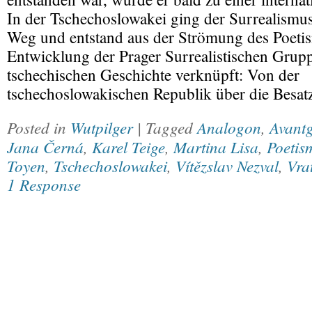
In der Tschechoslowakei ging der Surrealismu
Weg und entstand aus der Strömung des Poeti
Entwicklung der Prager Surrealistischen Grupp
tschechischen Geschichte verknüpft: Von der
tschechoslowakischen Republik über die Besa
Posted in
Wutpilger
| Tagged
Analogon
,
Avant
Jana Černá
,
Karel Teige
,
Martina Lisa
,
Poetis
Toyen
,
Tschechoslowakei
,
Vítězslav Nezval
,
Vra
1 Response