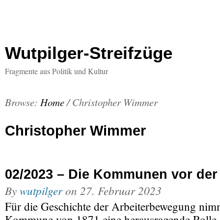
Wutpilger-Streifzüge
Fragmente aus Politik und Kultur
Browse:
Home
/
Christopher Wimmer
Christopher Wimmer
02/2023 – Die Kommunen vor d
By
wutpilger
on
27. Februar 2023
Für die Geschichte der Arbeiterbewegung nimm
Kommune von 1871 eine herausragende Rolle e