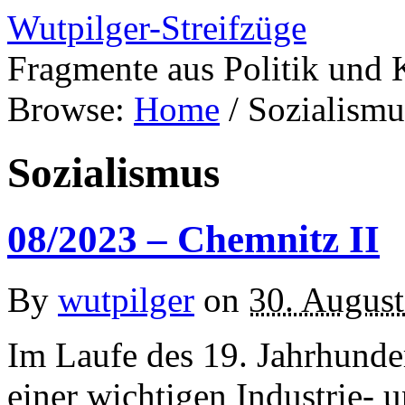
Wutpilger-Streifzüge
Fragmente aus Politik und 
Browse:
Home
/
Sozialismu
Sozialismus
08/2023 – Chemnitz II
By
wutpilger
on
30. Augus
Im Laufe des 19. Jahrhunde
einer wichtigen Industrie- 