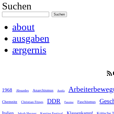
Suchen
Suchen
about
ausgaben
ærgernis
RSS-F
Arbeiterbeweg
1968
Anarchismus
Absurdes
Antifa
Gesch
DDR
Chemnitz
Faschismus
Christian Frings
Fanzine
Italien
Klassenkampf
Kritische 
Jakob Hayner
Kantine Festival