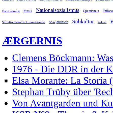
Nationalsozialismus
Musik
Operaismus
Philos
Mario Cravallo
Subkultur
W
Sowjetunion
Situationistische Internationale
Weimar
ÆRGERNIS
Clemens Böckmann: Was 
1976 - Die DDR in der K
Elsa Morante: La Storia 
Stephan Trüby über 'Rec
Von Avantgarden und Ku