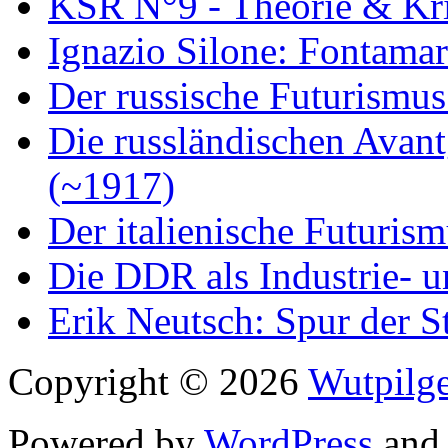
KSR N°9 - Theorie & Kri
Ignazio Silone: Fontamar
Der russische Futurismus
Die russländischen Avan
(~1917)
Der italienische Futuris
Die DDR als Industrie- u
Erik Neutsch: Spur der S
Copyright © 2026
Wutpilge
Powered by
WordPress
an