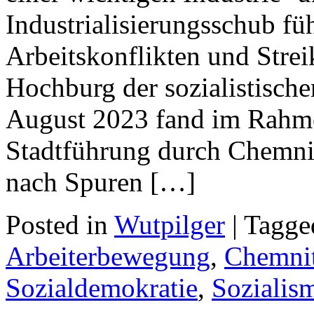
Industrialisierungsschub f
Arbeitskonflikten und Stre
Hochburg der sozialistisch
August 2023 fand im Rahme
Stadtführung durch Chemnitz
nach Spuren […]
Posted in
Wutpilger
| Tagg
Arbeiterbewegung
,
Chemni
Sozialdemokratie
,
Sozialis