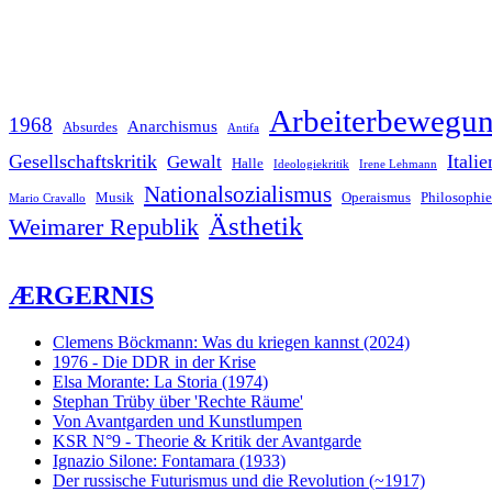
Arbeiterbewegu
1968
Anarchismus
Absurdes
Antifa
Gesellschaftskritik
Italie
Gewalt
Halle
Ideologiekritik
Irene Lehmann
Nationalsozialismus
Musik
Operaismus
Philosophie
Mario Cravallo
Ästhetik
Weimarer Republik
ÆRGERNIS
Clemens Böckmann: Was du kriegen kannst (2024)
1976 - Die DDR in der Krise
Elsa Morante: La Storia (1974)
Stephan Trüby über 'Rechte Räume'
Von Avantgarden und Kunstlumpen
KSR N°9 - Theorie & Kritik der Avantgarde
Ignazio Silone: Fontamara (1933)
Der russische Futurismus und die Revolution (~1917)