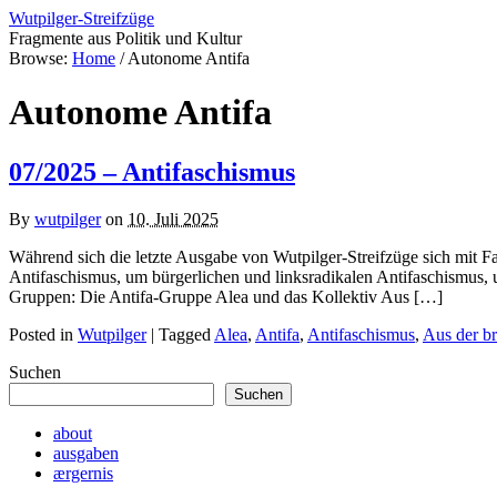
Wutpilger-Streifzüge
Fragmente aus Politik und Kultur
Browse:
Home
/
Autonome Antifa
Autonome Antifa
07/2025 – Antifaschismus
By
wutpilger
on
10. Juli 2025
Während sich die letzte Ausgabe von Wutpilger-Streifzüge sich mit F
Antifaschismus, um bürgerlichen und linksradikalen Antifaschismus
Gruppen: Die Antifa-Gruppe Alea und das Kollektiv Aus […]
Posted in
Wutpilger
| Tagged
Alea
,
Antifa
,
Antifaschismus
,
Aus der b
Suchen
Suchen
about
ausgaben
ærgernis