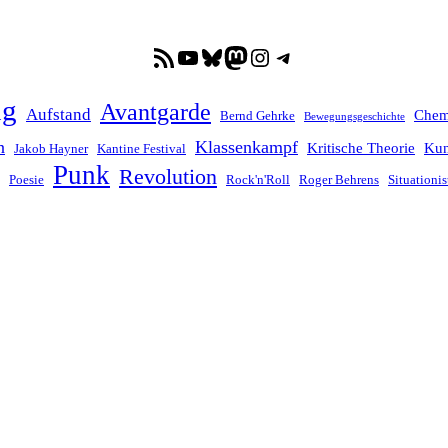
RSS-Feed
YouTube
Bluesky
Mastodon
Instagram
Telegram
ng
Avantgarde
Aufstand
Chem
Bernd Gehrke
Bewegungsgeschichte
n
Klassenkampf
Kritische Theorie
Kun
Jakob Hayner
Kantine Festival
Punk
Revolution
Poesie
Rock'n'Roll
Roger Behrens
Situationis