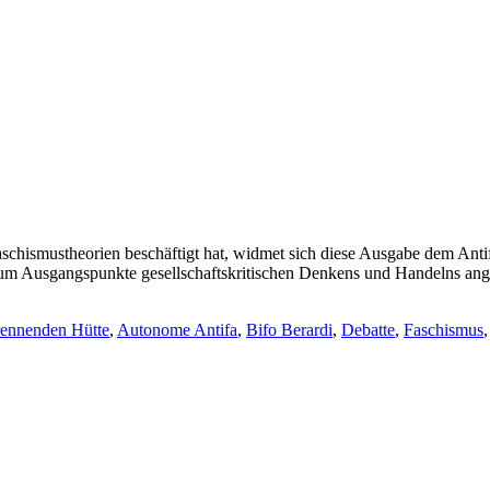
aschismustheorien beschäftigt hat, widmet sich diese Ausgabe dem Anti
, um Ausgangspunkte gesellschaftskritischen Denkens und Handelns an
rennenden Hütte
,
Autonome Antifa
,
Bifo Berardi
,
Debatte
,
Faschismus