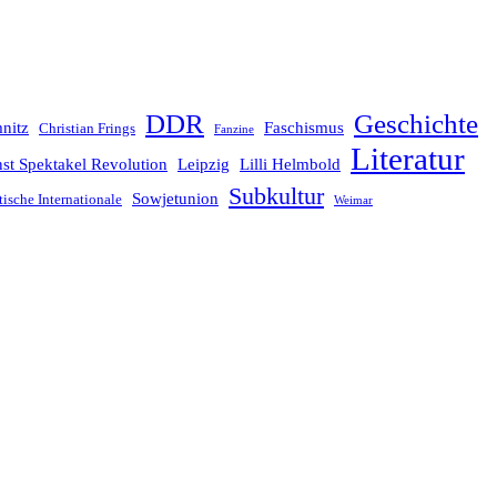
Geschichte
DDR
nitz
Faschismus
Christian Frings
Fanzine
Literatur
st Spektakel Revolution
Leipzig
Lilli Helmbold
Subkultur
Sowjetunion
tische Internationale
Weimar