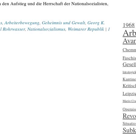
en Aufstieg und die Herrschaft der Nationalsozialisten,
s
,
Arbeiterbewegung
,
Geheimnis und Gewalt
,
Georg K.
1968
l Rohrwasser
,
Nationalsozialismus
,
Weimarer Republik
|
1
Arb
Avan
Chemn
Faschi
Gesell
Ideologiek
Kantine
Kritis
Leipzi
Mario Cra
Operai
Revo
Situatio
Subk