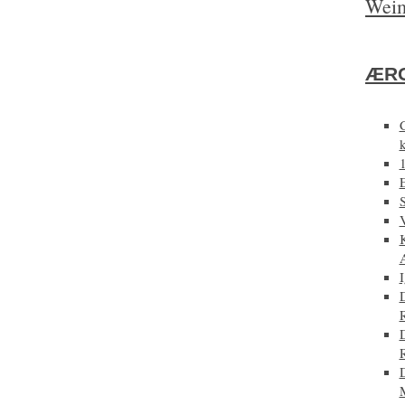
Weim
ÆRG
E
D
D