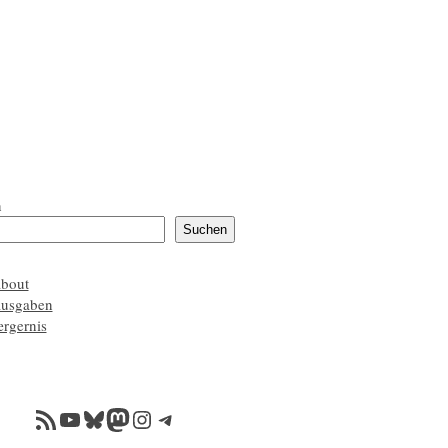
n
Suchen
about
ausgaben
ærgernis
RSS-Feed
YouTube
Bluesky
Mastodon
Instagram
Telegram