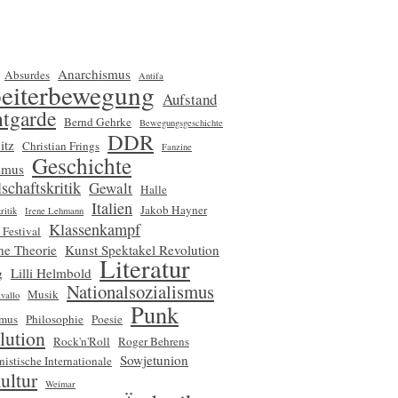
Anarchismus
Absurdes
Antifa
eiterbewegung
Aufstand
tgarde
Bernd Gehrke
Bewegungsgeschichte
DDR
itz
Christian Frings
Fanzine
Geschichte
smus
schaftskritik
Gewalt
Halle
Italien
Jakob Hayner
ritik
Irene Lehmann
Klassenkampf
 Festival
che Theorie
Kunst Spektakel Revolution
Literatur
g
Lilli Helmbold
Nationalsozialismus
Musik
vallo
Punk
smus
Philosophie
Poesie
lution
Rock'n'Roll
Roger Behrens
Sowjetunion
nistische Internationale
ultur
Weimar