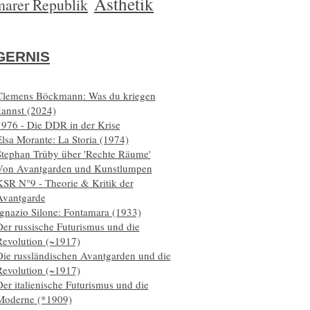
Ästhetik
arer Republik
ERNIS
Clemens Böckmann: Was du kriegen
kannst (2024)
1976 - Die DDR in der Krise
lsa Morante: La Storia (1974)
Stephan Trüby über 'Rechte Räume'
Von Avantgarden und Kunstlumpen
KSR N°9 - Theorie & Kritik der
Avantgarde
Ignazio Silone: Fontamara (1933)
er russische Futurismus und die
Revolution (~1917)
Die russländischen Avantgarden und die
Revolution (~1917)
er italienische Futurismus und die
Moderne (*1909)