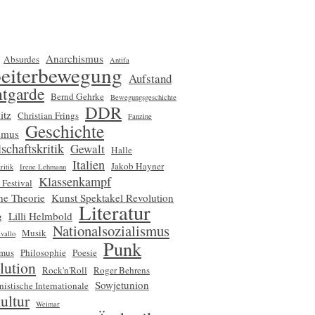
Anarchismus
Absurdes
Antifa
eiterbewegung
Aufstand
tgarde
Bernd Gehrke
Bewegungsgeschichte
DDR
itz
Christian Frings
Fanzine
Geschichte
smus
schaftskritik
Gewalt
Halle
Italien
Jakob Hayner
ritik
Irene Lehmann
Klassenkampf
 Festival
che Theorie
Kunst Spektakel Revolution
Literatur
g
Lilli Helmbold
Nationalsozialismus
Musik
vallo
Punk
smus
Philosophie
Poesie
lution
Rock'n'Roll
Roger Behrens
Sowjetunion
nistische Internationale
ultur
Weimar