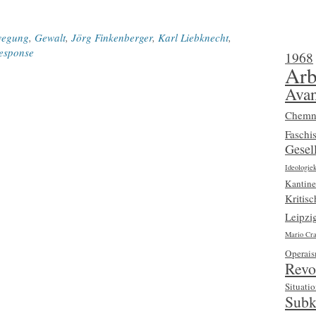
wegung
,
Gewalt
,
Jörg Finkenberger
,
Karl Liebknecht
,
esponse
1968
Arb
Avan
Chemn
Faschi
Gesell
Ideologiek
Kantine
Kritis
Leipzi
Mario Cra
Operai
Revo
Situatio
Subk