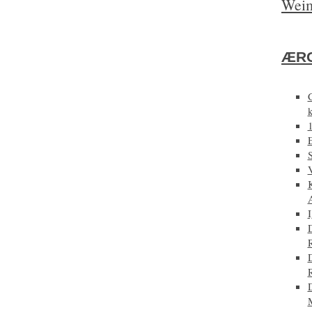
Weim
ÆRG
E
D
D