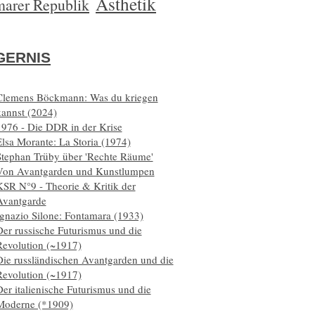
Ästhetik
arer Republik
ERNIS
Clemens Böckmann: Was du kriegen
kannst (2024)
1976 - Die DDR in der Krise
lsa Morante: La Storia (1974)
Stephan Trüby über 'Rechte Räume'
Von Avantgarden und Kunstlumpen
KSR N°9 - Theorie & Kritik der
Avantgarde
Ignazio Silone: Fontamara (1933)
er russische Futurismus und die
Revolution (~1917)
Die russländischen Avantgarden und die
Revolution (~1917)
er italienische Futurismus und die
Moderne (*1909)