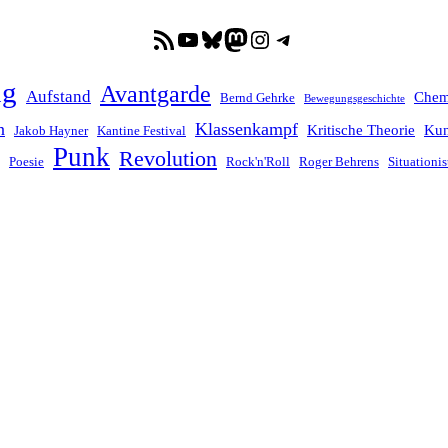
RSS-Feed
YouTube
Bluesky
Mastodon
Instagram
Telegram
ng
Avantgarde
Aufstand
Chem
Bernd Gehrke
Bewegungsgeschichte
n
Klassenkampf
Kritische Theorie
Kun
Jakob Hayner
Kantine Festival
Punk
Revolution
Poesie
Rock'n'Roll
Roger Behrens
Situationis