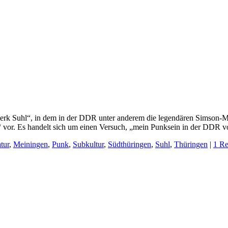
erk Suhl“, in dem in der DDR unter anderem die legendären Simson-M
“ vor. Es handelt sich um einen Versuch, „mein Punksein in der DDR 
tur
,
Meiningen
,
Punk
,
Subkultur
,
Südthüringen
,
Suhl
,
Thüringen
|
1 R