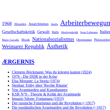
Arbeiterbewegu
1968
Anarchismus
Absurdes
Antifa
Gesellschaftskritik
Italie
Gewalt
Halle
Ideologiekritik
Irene Lehmann
Nationalsozialismus
Musik
Operaismus
Philosophie
Mario Cravallo
Ästhetik
Weimarer Republik
ÆRGERNIS
Clemens Böckmann: Was du kriegen kannst (2024)
1976 - Die DDR in der Krise
Elsa Morante: La Storia (1974)
Stephan Trüby über 'Rechte Räume'
Von Avantgarden und Kunstlumpen
KSR N°9 - Theorie & Kritik der Avantgarde
Ignazio Silone: Fontamara (1933)
Der russische Futurismus und die Revolution (~1917)
Die russländischen Avantgarden und die Revolution (~1917)