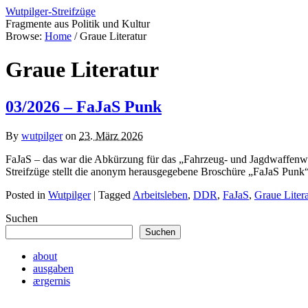
Wutpilger-Streifzüge
Fragmente aus Politik und Kultur
Browse:
Home
/
Graue Literatur
Graue Literatur
03/2026 – FaJaS Punk
By
wutpilger
on
23. März 2026
FaJaS – das war die Abkürzung für das „Fahrzeug- und Jagdwaffenw
Streifzüge stellt die anonym herausgegebene Broschüre „FaJaS Punk
Posted in
Wutpilger
| Tagged
Arbeitsleben
,
DDR
,
FaJaS
,
Graue Litera
Suchen
Suchen
about
ausgaben
ærgernis