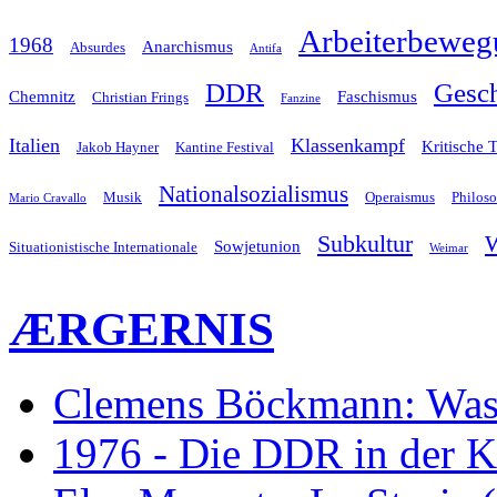
Arbeiterbeweg
1968
Anarchismus
Absurdes
Antifa
Gesch
DDR
Chemnitz
Faschismus
Christian Frings
Fanzine
Italien
Klassenkampf
Kritische 
Jakob Hayner
Kantine Festival
Nationalsozialismus
Musik
Operaismus
Philos
Mario Cravallo
Subkultur
W
Sowjetunion
Situationistische Internationale
Weimar
ÆRGERNIS
Clemens Böckmann: Was 
1976 - Die DDR in der K