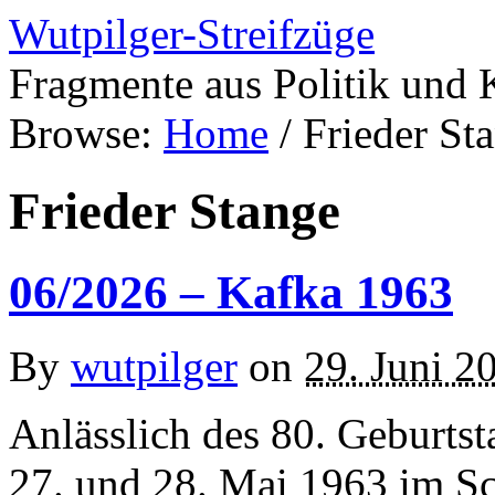
Wutpilger-Streifzüge
Fragmente aus Politik und 
Browse:
Home
/
Frieder St
Frieder Stange
06/2026 – Kafka 1963
By
wutpilger
on
29. Juni 2
Anlässlich des 80. Geburts
27. und 28. Mai 1963 im Sch