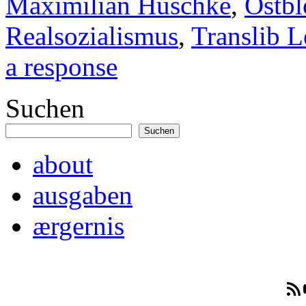
Maximilian Huschke
,
Ostbl
Realsozialismus
,
Translib L
a response
Suchen
Suchen
about
ausgaben
ærgernis
RSS-F